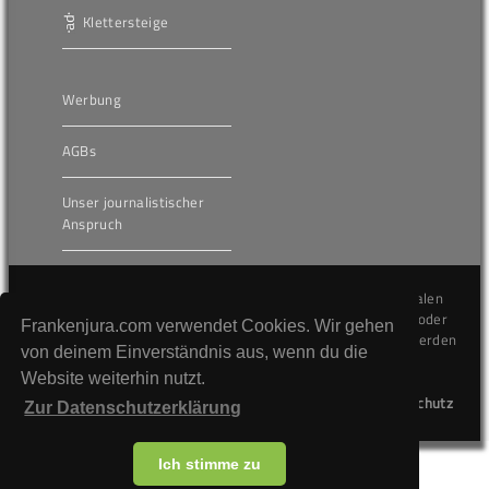
Klettersteige
Werbung
AGBs
Unser journalistischer
Anspruch
Die hier veröffentlichten Inhalte unterliegen dem internationalen
Urheberrecht (Copyright) und dürfen nicht kopiert, verändert oder
Frankenjura.com verwendet Cookies. Wir gehen
unverändert wiederveröffentlicht werden. Gegen Verstöße werden
von deinem Einverständnis aus, wenn du die
wir auf juristischem Wege vorgehen.
Website weiterhin nutzt.
Kontakt
Impressum
Datenschutz
Zur Datenschutzerklärung
Ich stimme zu