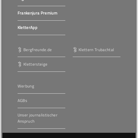
Frankenjura Premium
KletterApp
Bergfreunde.de
Klettern Trubachtal
Klettersteige
Werbung
AGBs
Unser journalistischer
Anspruch