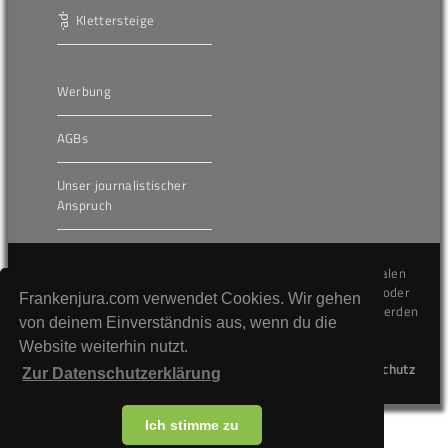
Klettersteige
Werbung
AGBs
Unser journalistischer
Anspruch
Die hier veröffentlichten Inhalte unterliegen dem internationalen
Urheberrecht (Copyright) und dürfen nicht kopiert, verändert oder
Frankenjura.com verwendet Cookies. Wir gehen
unverändert wiederveröffentlicht werden. Gegen Verstöße werden
von deinem Einverständnis aus, wenn du die
wir auf juristischem Wege vorgehen.
Website weiterhin nutzt.
Kontakt
Impressum
Datenschutz
Zur Datenschutzerklärung
Ich stimme zu