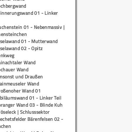
ochbergwand
rinnerungswand 01 - Linker
uchenstein 01 - Nebenmassiv |
ensteinchen
iselawand 01 - Mutterwand
iselawand 02 - Opitz
enkweg
ainachtaler Wand
ochauer Wand
msonst und Draußen
rainmeuseler Wand
roßenoher Wand 01
biläumswand 01 - Linker Teil
oranger Wand 03 - Blinde Kuh
öseleck | Schlusssektor
echetsfelder Bärenfelsen 02 -
mchen