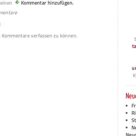
 einen
Kommentar hinzufügen.
mmentare
n
 Kommentare verfassen zu können.
t
u
K
Neu
F
Ri
S
N
Neud