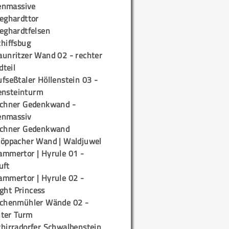
enmassive
ieghardttor
ieghardtfelsen
chiffsbug
aunritzer Wand 02 - rechter
teil
fseßtaler Höllenstein 03 -
ensteinturm
ichner Gedenkwand -
enmassiv
ichner Gedenkwand
töppacher Wand | Waldjuwel
ammertor | Hyrule 01 -
uft
ammertor | Hyrule 02 -
ight Princess
ichenmühler Wände 02 -
ter Turm
chirradorfer Schwalbenstein