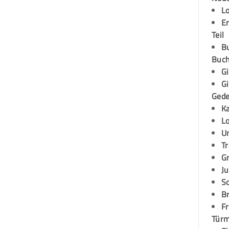
L
E
Teil
B
Buch
G
G
Ged
K
L
U
T
G
Ju
S
Br
Fr
Tür