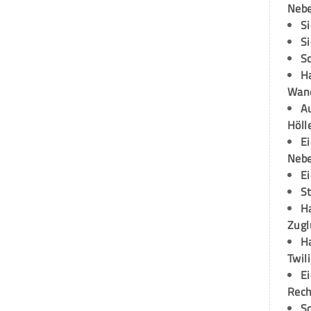
Neb
S
S
S
H
Wand
Au
Höll
E
Neb
E
S
H
Zugl
H
Twil
E
Rech
S