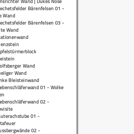
insrichter Wand | Dukes Nose
echetsfelder Bärenfelsen 01 -
e Wand
echetsfelder Bärenfelsen 03 -
hte Wand
tationenwand
renzstein
ipfelstürmerblock
eistein
olfsberger Wand
eeliger Wand
inke Bleisteinwand
iebenschläferwand 01 - Wolke
en
iebenschläferwand 02 -
pvisite
auterachstube 01 -
tafeuer
ussbergwände 02 -