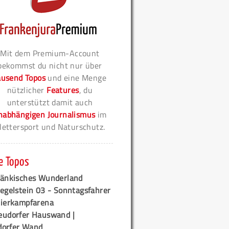
Mit dem Premium-Account
bekommst du nicht nur über
ausend Topos
und eine Menge
nützlicher
Features
, du
unterstützt damit auch
nabhängigen Journalismus
im
lettersport und Naturschutz.
e Topos
ränkisches Wunderland
egelstein 03 - Sonntagsfahrer
tierkampfarena
eudorfer Hauswand |
orfer Wand