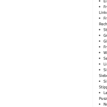
E
Fr
Link
Fr
Rec
S
G
G
Fr
W
S
L
S
Sieb
S
Stip
L
Pusz
N