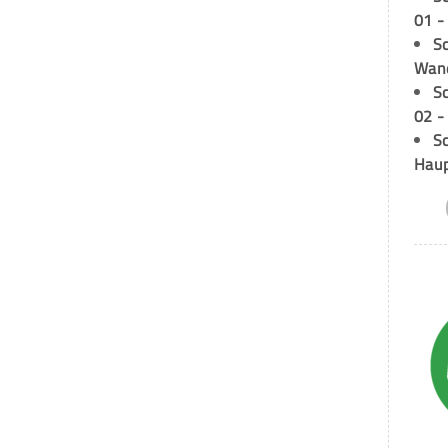
01 -
Sc
Wand
S
02 -
Sc
Hau