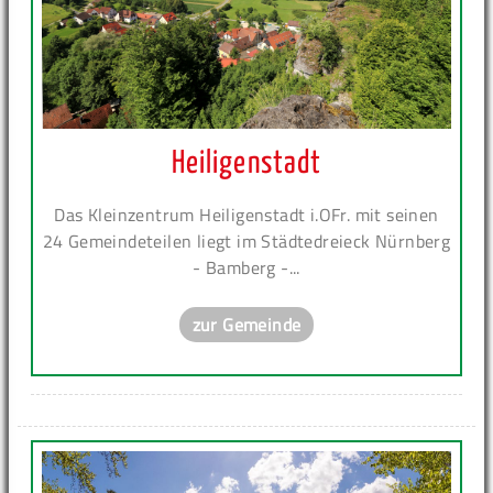
Heiligenstadt
Das Kleinzentrum Heiligenstadt i.OFr. mit seinen
24 Gemeindeteilen liegt im Städtedreieck Nürnberg
- Bamberg -...
zur Gemeinde