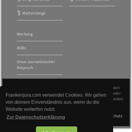
Klettersteige
Werbung
AGBs
Unser journalistischer
Anspruch
Die hier veröffentlichten Inhalte unterliegen dem internationalen
Urheberrecht (Copyright) und dürfen nicht kopiert, verändert oder
Frankenjura.com verwendet Cookies. Wir gehen
unverändert wiederveröffentlicht werden. Gegen Verstöße werden
von deinem Einverständnis aus, wenn du die
wir auf juristischem Wege vorgehen.
Website weiterhin nutzt.
Kontakt
Impressum
Datenschutz
Zur Datenschutzerklärung