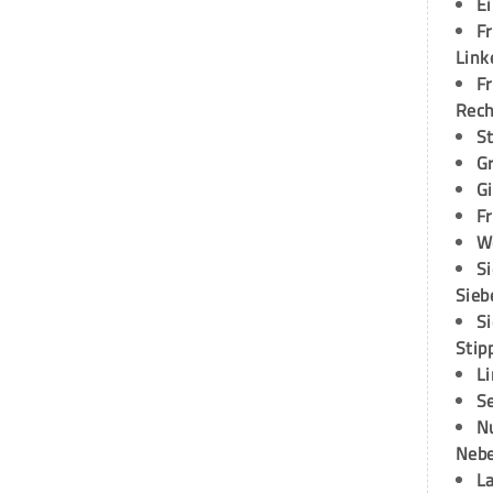
E
Fr
Link
Fr
Rec
S
G
G
Fr
W
S
Sieb
S
Stip
L
S
N
Neb
L