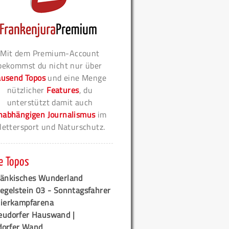
Mit dem Premium-Account
bekommst du nicht nur über
ausend Topos
und eine Menge
nützlicher
Features
, du
unterstützt damit auch
nabhängigen Journalismus
im
lettersport und Naturschutz.
e Topos
ränkisches Wunderland
egelstein 03 - Sonntagsfahrer
tierkampfarena
eudorfer Hauswand |
orfer Wand