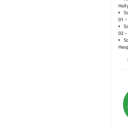
Holl
S
01 -
S
02 -
Sc
Hau