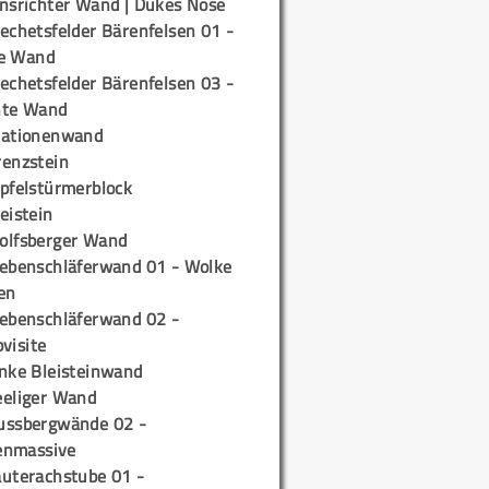
insrichter Wand | Dukes Nose
echetsfelder Bärenfelsen 01 -
e Wand
echetsfelder Bärenfelsen 03 -
hte Wand
tationenwand
renzstein
ipfelstürmerblock
eistein
olfsberger Wand
iebenschläferwand 01 - Wolke
en
iebenschläferwand 02 -
pvisite
inke Bleisteinwand
eeliger Wand
ussbergwände 02 -
enmassive
auterachstube 01 -