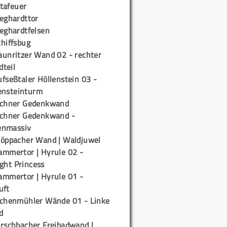
tafeuer
ieghardttor
ieghardtfelsen
chiffsbug
aunritzer Wand 02 - rechter
teil
fseßtaler Höllenstein 03 -
ensteinturm
ichner Gedenkwand
ichner Gedenkwand -
enmassiv
töppacher Wand | Waldjuwel
ammertor | Hyrule 02 -
ight Princess
ammertor | Hyrule 01 -
uft
ichenmühler Wände 01 - Linke
d
irschbacher Freibadwand |