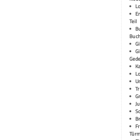
L
E
Teil
B
Buch
G
G
Ged
K
L
U
T
G
Ju
S
Br
Fr
Tür