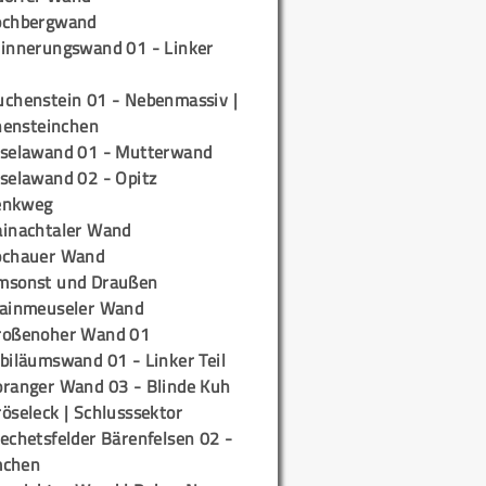
ochbergwand
rinnerungswand 01 - Linker
uchenstein 01 - Nebenmassiv |
ensteinchen
iselawand 01 - Mutterwand
iselawand 02 - Opitz
enkweg
ainachtaler Wand
ochauer Wand
msonst und Draußen
rainmeuseler Wand
roßenoher Wand 01
biläumswand 01 - Linker Teil
oranger Wand 03 - Blinde Kuh
öseleck | Schlusssektor
echetsfelder Bärenfelsen 02 -
mchen