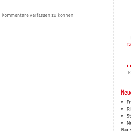
n
 Kommentare verfassen zu können.
t
u
K
Neu
F
Ri
S
N
Neud