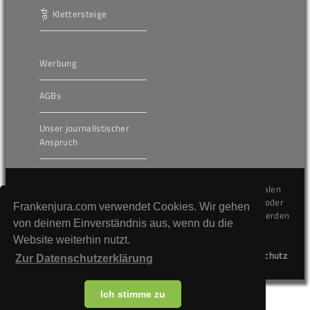
Klettersteige
Werbung
AGBs
Unser journalistischer
Anspruch
Die hier veröffentlichten Inhalte unterliegen dem internationalen
Urheberrecht (Copyright) und dürfen nicht kopiert, verändert oder
Frankenjura.com verwendet Cookies. Wir gehen
unverändert wiederveröffentlicht werden. Gegen Verstöße werden
von deinem Einverständnis aus, wenn du die
wir auf juristischem Wege vorgehen.
Website weiterhin nutzt.
Kontakt
Impressum
Datenschutz
Zur Datenschutzerklärung
Ich stimme zu