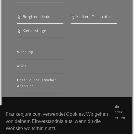
Bergfreunde.de
Klettern Trubachtal
Klettersteige
Werbung
AGBs
Unser journalistischer
Anspruch
Die hier veröffentlichten Inhalte unterliegen dem internationalen
Urheberrecht (Copyright) und dürfen nicht kopiert, verändert oder
Frankenjura.com verwendet Cookies. Wir gehen
unverändert wiederveröffentlicht werden. Gegen Verstöße werden
von deinem Einverständnis aus, wenn du die
wir auf juristischem Wege vorgehen.
Website weiterhin nutzt.