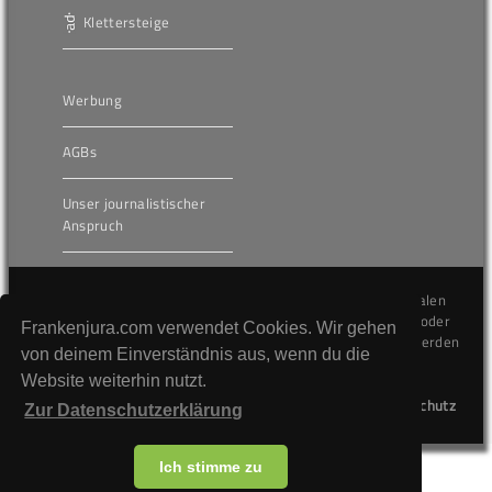
Klettersteige
Werbung
AGBs
Unser journalistischer
Anspruch
Die hier veröffentlichten Inhalte unterliegen dem internationalen
Urheberrecht (Copyright) und dürfen nicht kopiert, verändert oder
Frankenjura.com verwendet Cookies. Wir gehen
unverändert wiederveröffentlicht werden. Gegen Verstöße werden
von deinem Einverständnis aus, wenn du die
wir auf juristischem Wege vorgehen.
Website weiterhin nutzt.
Kontakt
Impressum
Datenschutz
Zur Datenschutzerklärung
Ich stimme zu