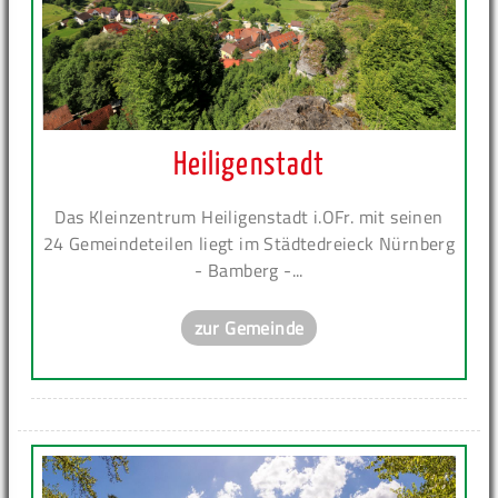
Heiligenstadt
Das Kleinzentrum Heiligenstadt i.OFr. mit seinen
24 Gemeindeteilen liegt im Städtedreieck Nürnberg
- Bamberg -...
zur Gemeinde