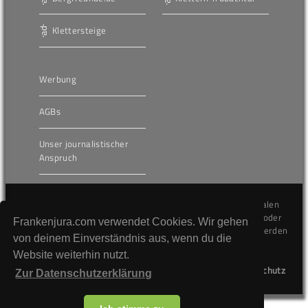
Klettersteige
Werbung
AGBs
Unser journalistischer
Anspruch
Die hier veröffentlichten Inhalte unterliegen dem internationalen
Urheberrecht (Copyright) und dürfen nicht kopiert, verändert oder
Frankenjura.com verwendet Cookies. Wir gehen
unverändert wiederveröffentlicht werden. Gegen Verstöße werden
von deinem Einverständnis aus, wenn du die
wir auf juristischem Wege vorgehen.
Website weiterhin nutzt.
Kontakt
Impressum
Datenschutz
Zur Datenschutzerklärung