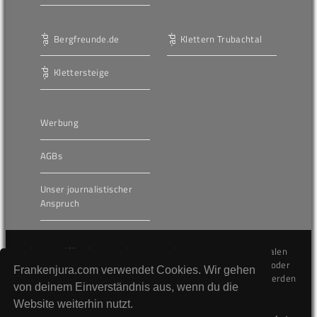
Bergfreunde.de
Klettern Trubachtal
Klettersteige
Werbung
AGBs
Unser journalistischer
Anspruch
Die hier veröffentlichten Inhalte unterliegen dem internationalen
Urheberrecht (Copyright) und dürfen nicht kopiert, verändert oder
Frankenjura.com verwendet Cookies. Wir gehen
unverändert wiederveröffentlicht werden. Gegen Verstöße werden
von deinem Einverständnis aus, wenn du die
wir auf juristischem Wege vorgehen.
Website weiterhin nutzt.