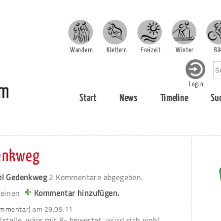
Wandern
Klettern
Freizeit
Winter
Bi
Login
Start
News
Timeline
Su
denkweg
el Gedenkweg
2 Kommentare abgegeben.
 einen
Kommentar hinzufügen.
Kommentar)
am
29.09.11
elstelle. wärs mit 8- bewertet, würd sich wohl