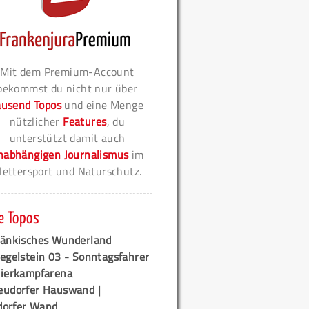
Mit dem Premium-Account
bekommst du nicht nur über
ausend Topos
und eine Menge
nützlicher
Features
, du
unterstützt damit auch
nabhängigen Journalismus
im
lettersport und Naturschutz.
e Topos
ränkisches Wunderland
egelstein 03 - Sonntagsfahrer
tierkampfarena
eudorfer Hauswand |
orfer Wand