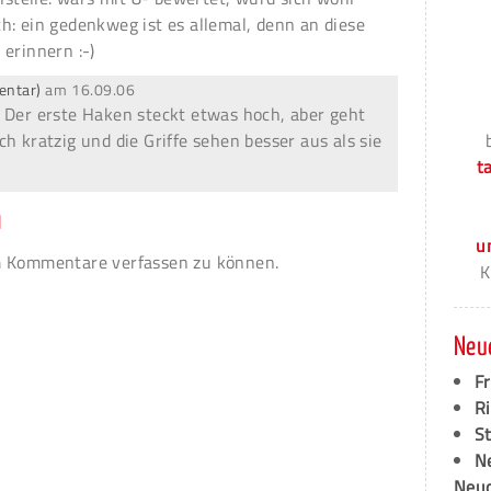
h: ein gedenkweg ist es allemal, denn an diese
erinnern :-)
entar)
am
16.09.06
 Der erste Haken steckt etwas hoch, aber geht
h kratzig und die Griffe sehen besser aus als sie
t
n
u
 Kommentare verfassen zu können.
K
Neu
F
Ri
S
N
Neud