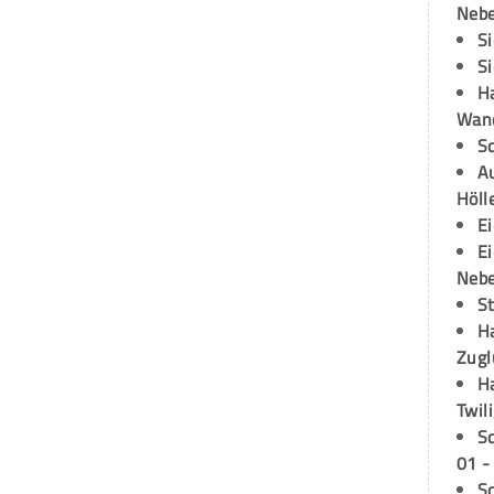
Neb
S
S
H
Wand
S
Au
Höll
E
E
Neb
S
H
Zugl
H
Twil
S
01 -
S