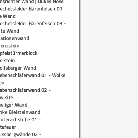
insrichter Wand | Dukes Nose
echetsfelder Bärenfelsen 01 -
e Wand
echetsfelder Bärenfelsen 03 -
hte Wand
tationenwand
renzstein
ipfelstürmerblock
eistein
olfsberger Wand
iebenschläferwand 01 - Wolke
en
iebenschläferwand 02 -
pvisite
eeliger Wand
inke Bleisteinwand
auterachstube 01 -
tafeuer
ussbergwände 02 -