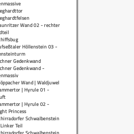
enmassive
ieghardttor
ieghardtfelsen
aunritzer Wand 02 - rechter
teil
chiffsbug
fseßtaler Höllenstein 03 -
ensteinturm
ichner Gedenkwand
ichner Gedenkwand -
enmassiv
töppacher Wand | Waldjuwel
ammertor | Hyrule 01 -
uft
ammertor | Hyrule 02 -
ight Princess
chirradorfer Schwalbenstein
 Linker Teil
chirradorfer Schwalbenstein