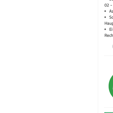
02 -
A
Sc
Hau
E
Rech