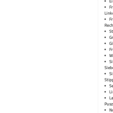
E
Fr
Link
Fr
Rec
S
G
G
Fr
W
S
Sieb
S
Stip
S
L
L
Pusz
N