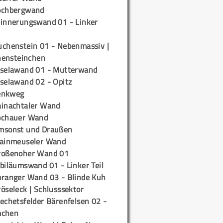
ochbergwand
rinnerungswand 01 - Linker
uchenstein 01 - Nebenmassiv |
ensteinchen
iselawand 01 - Mutterwand
iselawand 02 - Opitz
enkweg
ainachtaler Wand
ochauer Wand
msonst und Draußen
rainmeuseler Wand
roßenoher Wand 01
biläumswand 01 - Linker Teil
oranger Wand 03 - Blinde Kuh
öseleck | Schlusssektor
echetsfelder Bärenfelsen 02 -
mchen