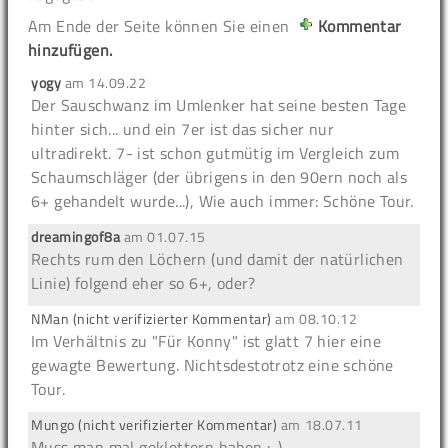
Am Ende der Seite können Sie einen
Kommentar
hinzufügen.
yogy
am
14.09.22
Der Sauschwanz im Umlenker hat seine besten Tage
hinter sich... und ein 7er ist das sicher nur
ultradirekt. 7- ist schon gutmütig im Vergleich zum
Schaumschläger (der übrigens in den 90ern noch als
6+ gehandelt wurde...), Wie auch immer: Schöne Tour.
dreamingof8a
am
01.07.15
Rechts rum den Löchern (und damit der natürlichen
Linie) folgend eher so 6+, oder?
NMan (nicht verifizierter Kommentar)
am
08.10.12
Im Verhältnis zu "Für Konny" ist glatt 7 hier eine
gewagte Bewertung. Nichtsdestotrotz eine schöne
Tour.
Mungo (nicht verifizierter Kommentar)
am
18.07.11
Muss man mal geklettern haben :-)