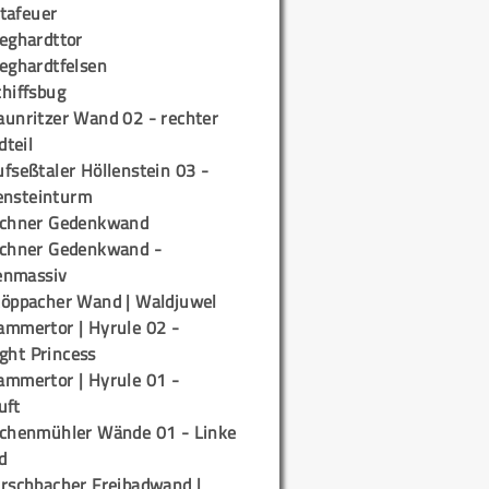
tafeuer
ieghardttor
ieghardtfelsen
chiffsbug
aunritzer Wand 02 - rechter
teil
fseßtaler Höllenstein 03 -
ensteinturm
ichner Gedenkwand
ichner Gedenkwand -
enmassiv
töppacher Wand | Waldjuwel
ammertor | Hyrule 02 -
ight Princess
ammertor | Hyrule 01 -
uft
ichenmühler Wände 01 - Linke
d
irschbacher Freibadwand |