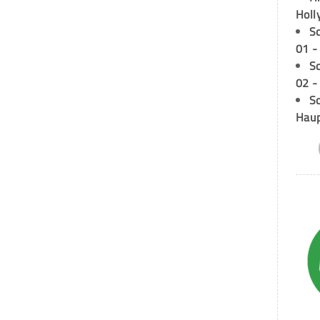
Holl
S
01 -
S
02 -
Sc
Hau