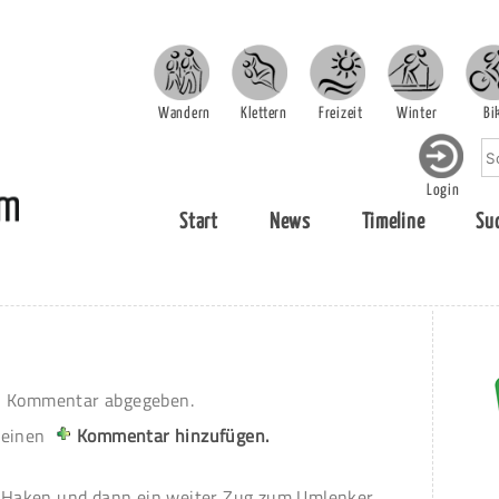
Wandern
Klettern
Freizeit
Winter
Bi
Login
Start
News
Timeline
Su
 Kommentar abgegeben.
 einen
Kommentar hinzufügen.
en Haken und dann ein weiter Zug zum Umlenker.