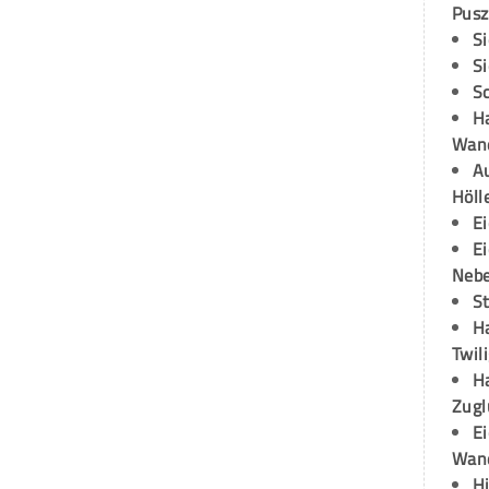
Pusz
S
S
S
H
Wand
Au
Höll
E
E
Neb
S
H
Twil
H
Zugl
E
Wan
H