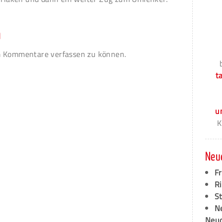
n
 Kommentare verfassen zu können.
t
u
K
Neu
F
Ri
S
N
Neud