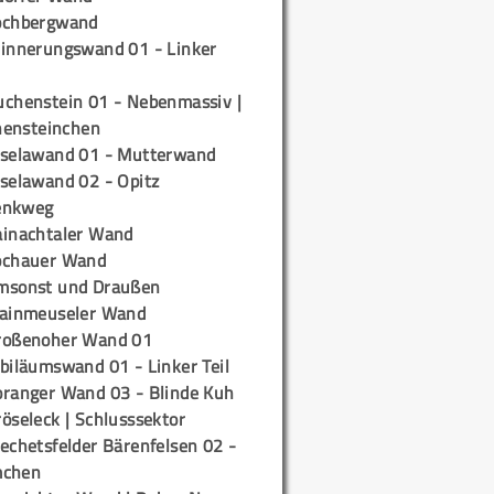
ochbergwand
rinnerungswand 01 - Linker
uchenstein 01 - Nebenmassiv |
ensteinchen
iselawand 01 - Mutterwand
iselawand 02 - Opitz
enkweg
ainachtaler Wand
ochauer Wand
msonst und Draußen
rainmeuseler Wand
roßenoher Wand 01
biläumswand 01 - Linker Teil
oranger Wand 03 - Blinde Kuh
öseleck | Schlusssektor
echetsfelder Bärenfelsen 02 -
mchen