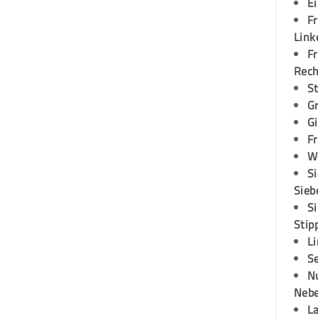
E
Fr
Link
Fr
Rec
S
G
G
Fr
W
S
Sieb
S
Stip
L
S
N
Neb
L