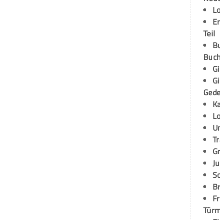
L
E
Teil
B
Buch
G
G
Ged
K
L
U
T
G
Ju
S
Br
Fr
Tür