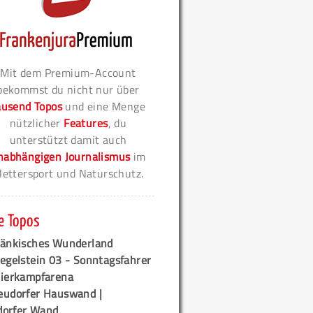
Mit dem Premium-Account
bekommst du nicht nur über
ausend Topos
und eine Menge
nützlicher
Features
, du
unterstützt damit auch
nabhängigen Journalismus
im
lettersport und Naturschutz.
e Topos
ränkisches Wunderland
egelstein 03 - Sonntagsfahrer
tierkampfarena
eudorfer Hauswand |
orfer Wand