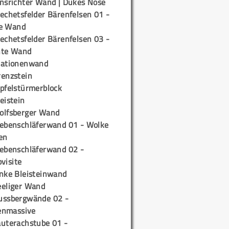
insrichter Wand | Dukes Nose
echetsfelder Bärenfelsen 01 -
e Wand
echetsfelder Bärenfelsen 03 -
hte Wand
tationenwand
renzstein
ipfelstürmerblock
eistein
olfsberger Wand
iebenschläferwand 01 - Wolke
en
iebenschläferwand 02 -
pvisite
inke Bleisteinwand
eeliger Wand
ussbergwände 02 -
enmassive
auterachstube 01 -