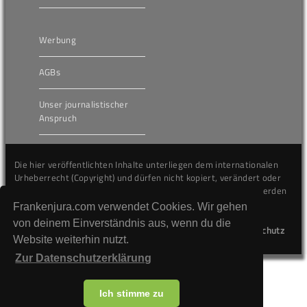
Werbung
AGBs
Unser journalistischer
Anspruch
Die hier veröffentlichten Inhalte unterliegen dem internationalen
Urheberrecht (Copyright) und dürfen nicht kopiert, verändert oder
unverändert wiederveröffentlicht werden. Gegen Verstöße werden
wir auf juristischem Wege vorgehen.
Frankenjura.com verwendet Cookies. Wir gehen
von deinem Einverständnis aus, wenn du die
Kontakt
Impressum
Datenschutz
Website weiterhin nutzt.
Zur Datenschutzerklärung
Ich stimme zu