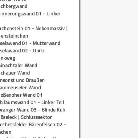
ochbergwand
rinnerungswand 01 - Linker
uchenstein 01 - Nebenmassiv |
ensteinchen
iselawand 01 - Mutterwand
iselawand 02 - Opitz
enkweg
ainachtaler Wand
ochauer Wand
msonst und Draußen
rainmeuseler Wand
roßenoher Wand 01
biläumswand 01 - Linker Teil
oranger Wand 03 - Blinde Kuh
öseleck | Schlusssektor
echetsfelder Bärenfelsen 02 -
mchen