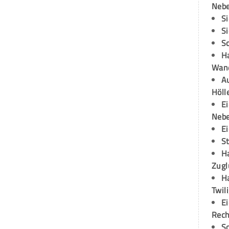
Neb
S
S
S
H
Wand
Au
Höll
E
Neb
E
S
H
Zugl
H
Twil
E
Rech
S