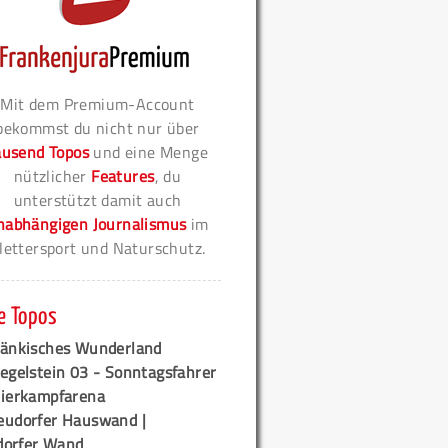
Mit dem Premium-Account
bekommst du nicht nur über
ausend Topos
und eine Menge
nützlicher
Features
, du
unterstützt damit auch
nabhängigen Journalismus
im
lettersport und Naturschutz.
e Topos
ränkisches Wunderland
egelstein 03 - Sonntagsfahrer
tierkampfarena
eudorfer Hauswand |
orfer Wand