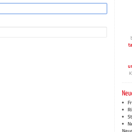
t
u
K
Neu
F
Ri
S
N
Neud