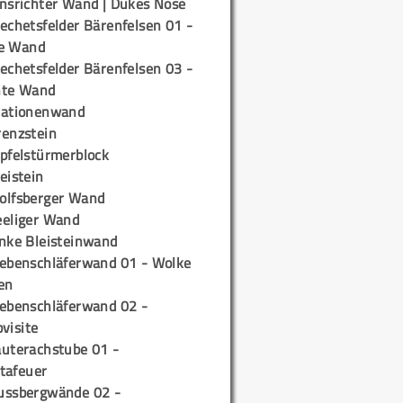
insrichter Wand | Dukes Nose
echetsfelder Bärenfelsen 01 -
e Wand
echetsfelder Bärenfelsen 03 -
hte Wand
tationenwand
renzstein
ipfelstürmerblock
eistein
olfsberger Wand
eeliger Wand
inke Bleisteinwand
iebenschläferwand 01 - Wolke
en
iebenschläferwand 02 -
pvisite
auterachstube 01 -
tafeuer
ussbergwände 02 -