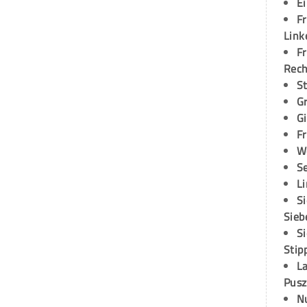
E
Fr
Link
Fr
Rec
S
G
G
Fr
W
S
L
S
Sieb
S
Stip
L
Pusz
N