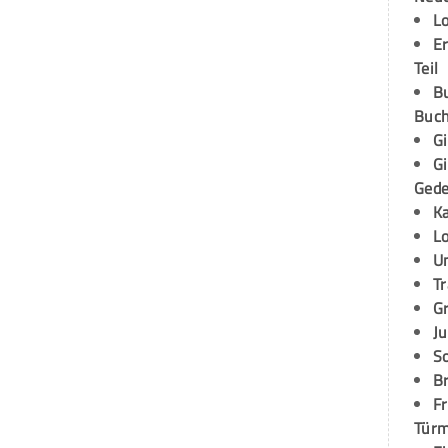
L
E
Teil
B
Buch
G
G
Ged
K
L
U
T
G
Ju
S
Br
Fr
Tür