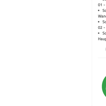
01 -
Sc
Wand
S
02 -
Sc
Hau