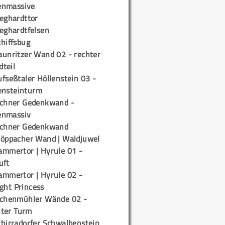
enmassive
ieghardttor
ieghardtfelsen
chiffsbug
aunritzer Wand 02 - rechter
teil
fseßtaler Höllenstein 03 -
ensteinturm
ichner Gedenkwand -
enmassiv
ichner Gedenkwand
töppacher Wand | Waldjuwel
ammertor | Hyrule 01 -
uft
ammertor | Hyrule 02 -
ight Princess
ichenmühler Wände 02 -
ter Turm
chirradorfer Schwalbenstein