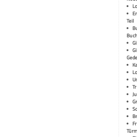
L
E
Teil
B
Buch
G
G
Ged
K
L
U
T
Ju
G
S
Br
Fr
Tür