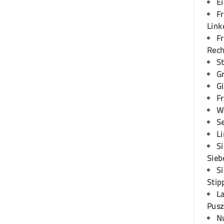
E
Fr
Link
Fr
Rec
S
G
G
Fr
W
S
L
S
Sieb
S
Stip
L
Pusz
N