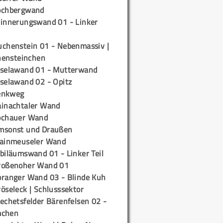
ochbergwand
rinnerungswand 01 - Linker
uchenstein 01 - Nebenmassiv |
ensteinchen
iselawand 01 - Mutterwand
iselawand 02 - Opitz
enkweg
ainachtaler Wand
ochauer Wand
msonst und Draußen
rainmeuseler Wand
biläumswand 01 - Linker Teil
roßenoher Wand 01
oranger Wand 03 - Blinde Kuh
öseleck | Schlusssektor
echetsfelder Bärenfelsen 02 -
mchen