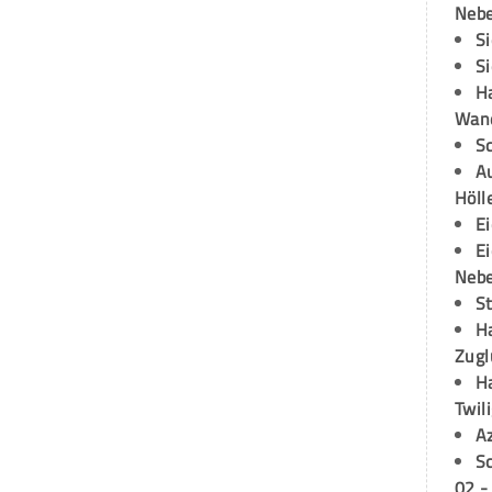
Neb
S
S
H
Wand
S
Au
Höll
E
E
Neb
S
H
Zugl
H
Twil
A
S
02 -