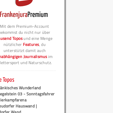
Mit dem Premium-Account
bekommst du nicht nur über
ausend Topos
und eine Menge
nützlicher
Features
, du
unterstützt damit auch
nabhängigen Journalismus
im
lettersport und Naturschutz.
e Topos
ränkisches Wunderland
egelstein 03 - Sonntagsfahrer
tierkampfarena
eudorfer Hauswand |
orfer Wand