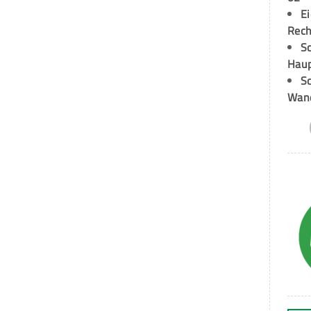
E
Rech
Sc
Hau
Sc
Wand