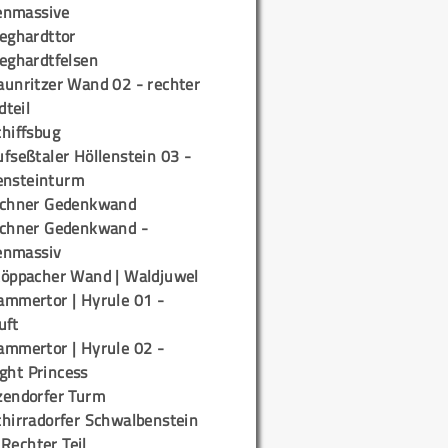
enmassive
ieghardttor
ieghardtfelsen
aunritzer Wand 02 - rechter
teil
chiffsbug
fseßtaler Höllenstein 03 -
ensteinturm
ichner Gedenkwand
ichner Gedenkwand -
enmassiv
töppacher Wand | Waldjuwel
ammertor | Hyrule 01 -
uft
ammertor | Hyrule 02 -
ight Princess
zendorfer Turm
chirradorfer Schwalbenstein
 Rechter Teil