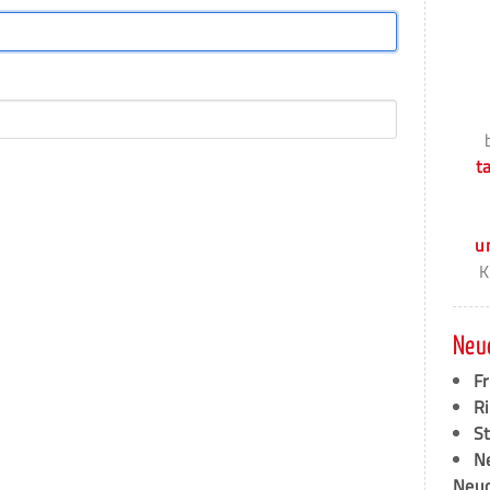
t
u
K
Neu
F
Ri
S
N
Neud