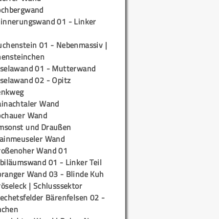
ochbergwand
rinnerungswand 01 - Linker
uchenstein 01 - Nebenmassiv |
ensteinchen
iselawand 01 - Mutterwand
iselawand 02 - Opitz
enkweg
ainachtaler Wand
ochauer Wand
msonst und Draußen
rainmeuseler Wand
roßenoher Wand 01
biläumswand 01 - Linker Teil
oranger Wand 03 - Blinde Kuh
öseleck | Schlusssektor
echetsfelder Bärenfelsen 02 -
mchen