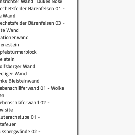
insrichter Wand | Dukes Nose
echetsfelder Bärenfelsen 01 -
e Wand
echetsfelder Bärenfelsen 03 -
hte Wand
tationenwand
renzstein
ipfelstürmerblock
eistein
olfsberger Wand
eeliger Wand
inke Bleisteinwand
iebenschläferwand 01 - Wolke
en
iebenschläferwand 02 -
pvisite
auterachstube 01 -
tafeuer
ussbergwände 02 -