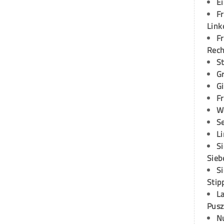
E
Fr
Link
Fr
Rec
S
G
G
Fr
W
S
L
S
Sieb
S
Stip
L
Pusz
N