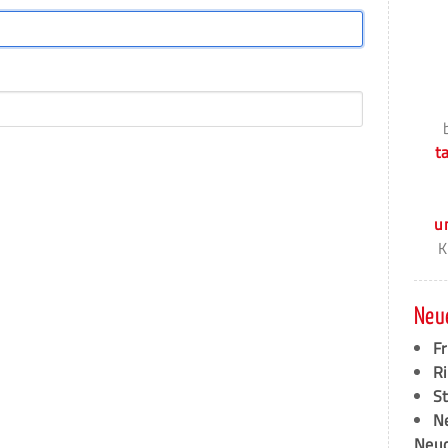
t
u
K
Neu
F
Ri
S
N
Neud