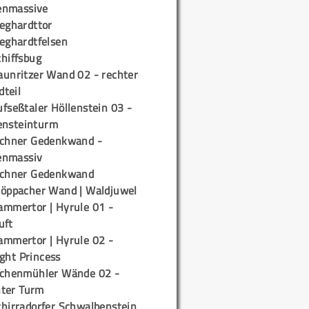
enmassive
ieghardttor
ieghardtfelsen
chiffsbug
aunritzer Wand 02 - rechter
teil
fseßtaler Höllenstein 03 -
ensteinturm
ichner Gedenkwand -
enmassiv
ichner Gedenkwand
töppacher Wand | Waldjuwel
ammertor | Hyrule 01 -
uft
ammertor | Hyrule 02 -
ight Princess
ichenmühler Wände 02 -
ter Turm
chirradorfer Schwalbenstein