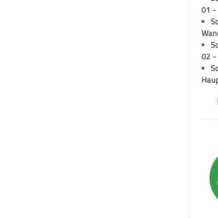
01 -
Sc
Wand
S
02 -
Sc
Hau