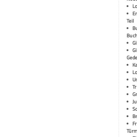
L
E
Teil
B
Buch
G
G
Ged
K
L
U
T
G
Ju
S
Br
Fr
Tür