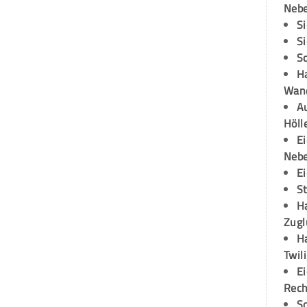
Neb
S
S
S
H
Wand
Au
Höll
E
Neb
E
S
H
Zugl
H
Twil
E
Rech
S