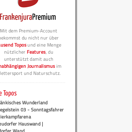
Mit dem Premium-Account
bekommst du nicht nur über
ausend Topos
und eine Menge
nützlicher
Features
, du
unterstützt damit auch
nabhängigen Journalismus
im
lettersport und Naturschutz.
e Topos
ränkisches Wunderland
egelstein 03 - Sonntagsfahrer
tierkampfarena
eudorfer Hauswand |
orfer Wand