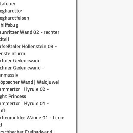
tafeuer
ieghardttor
ieghardtfelsen
chiffsbug
aunritzer Wand 02 - rechter
teil
fseßtaler Höllenstein 03 -
ensteinturm
ichner Gedenkwand
ichner Gedenkwand -
enmassiv
töppacher Wand | Waldjuwel
ammertor | Hyrule 02 -
ight Princess
ammertor | Hyrule 01 -
uft
ichenmühler Wände 01 - Linke
d
irschbacher Freibadwand |