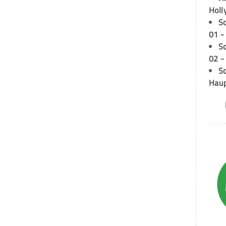
Holl
S
01 -
S
02 -
Sc
Hau