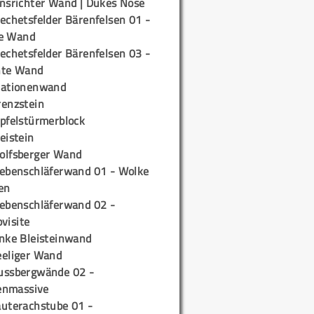
insrichter Wand | Dukes Nose
echetsfelder Bärenfelsen 01 -
e Wand
echetsfelder Bärenfelsen 03 -
hte Wand
tationenwand
renzstein
ipfelstürmerblock
eistein
olfsberger Wand
iebenschläferwand 01 - Wolke
en
iebenschläferwand 02 -
pvisite
inke Bleisteinwand
eeliger Wand
ussbergwände 02 -
enmassive
auterachstube 01 -