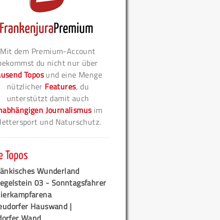
Mit dem Premium-Account
bekommst du nicht nur über
ausend Topos
und eine Menge
nützlicher
Features
, du
unterstützt damit auch
nabhängigen Journalismus
im
lettersport und Naturschutz.
e Topos
ränkisches Wunderland
egelstein 03 - Sonntagsfahrer
tierkampfarena
eudorfer Hauswand |
orfer Wand