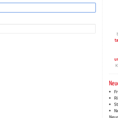
t
u
K
Neu
F
Ri
S
N
Neud