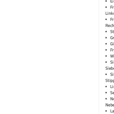
E
Fr
Link
Fr
Rec
S
G
G
Fr
W
S
Sieb
S
Stip
L
S
N
Neb
L