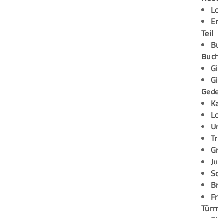
L
E
Teil
B
Buch
G
G
Ged
K
L
U
T
G
Ju
S
Br
Fr
Tür