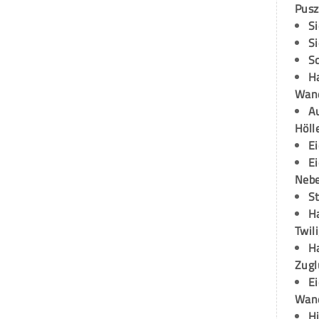
Pusz
S
S
S
H
Wand
Au
Höll
E
E
Neb
S
H
Twil
H
Zugl
E
Wan
H