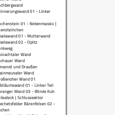
ochbergwand
rinnerungswand 01 - Linker
uchenstein 01 - Nebenmassiv |
ensteinchen
iselawand 01 - Mutterwand
iselawand 02 - Opitz
enkweg
ainachtaler Wand
ochauer Wand
msonst und Draußen
rainmeuseler Wand
roßenoher Wand 01
biläumswand 01 - Linker Teil
oranger Wand 03 - Blinde Kuh
öseleck | Schlusssektor
echetsfelder Bärenfelsen 02 -
mchen