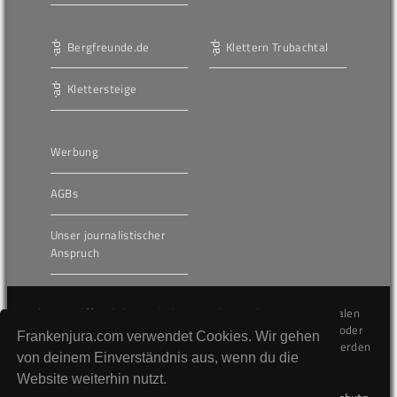
Bergfreunde.de
Klettern Trubachtal
Klettersteige
Werbung
AGBs
Unser journalistischer
Anspruch
Die hier veröffentlichten Inhalte unterliegen dem internationalen
Urheberrecht (Copyright) und dürfen nicht kopiert, verändert oder
Frankenjura.com verwendet Cookies. Wir gehen
unverändert wiederveröffentlicht werden. Gegen Verstöße werden
von deinem Einverständnis aus, wenn du die
wir auf juristischem Wege vorgehen.
Website weiterhin nutzt.