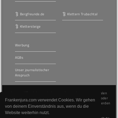
Bergfreunde.de
Klettern Trubachtal
Klettersteige
Werbung
AGBs
Unser journalistischer
Anspruch
Die hier veröffentlichten Inhalte unterliegen dem internationalen
Urheberrecht (Copyright) und dürfen nicht kopiert, verändert oder
Frankenjura.com verwendet Cookies. Wir gehen
unverändert wiederveröffentlicht werden. Gegen Verstöße werden
von deinem Einverständnis aus, wenn du die
wir auf juristischem Wege vorgehen.
Website weiterhin nutzt.