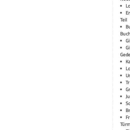
L
E
Teil
B
Buch
G
G
Ged
K
L
U
T
G
Ju
S
Br
Fr
Tür