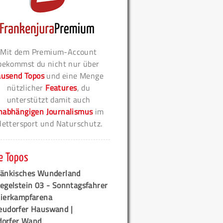
Mit dem Premium-Account
bekommst du nicht nur über
ausend Topos
und eine Menge
nützlicher
Features
, du
unterstützt damit auch
nabhängigen Journalismus
im
lettersport und Naturschutz.
e Topos
ränkisches Wunderland
egelstein 03 - Sonntagsfahrer
tierkampfarena
eudorfer Hauswand |
orfer Wand