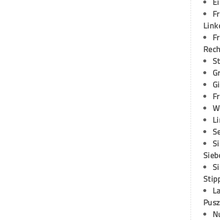
E
Fr
Link
Fr
Rec
S
G
G
Fr
W
L
S
S
Sieb
S
Stip
L
Pusz
N