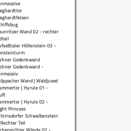
enmassive
ieghardttor
ieghardtfelsen
chiffsbug
aunritzer Wand 02 - rechter
teil
fseßtaler Höllenstein 03 -
ensteinturm
ichner Gedenkwand
ichner Gedenkwand -
enmassiv
töppacher Wand | Waldjuwel
ammertor | Hyrule 01 -
uft
ammertor | Hyrule 02 -
ight Princess
chirradorfer Schwalbenstein
 Rechter Teil
ichenmühler Wände 02 -