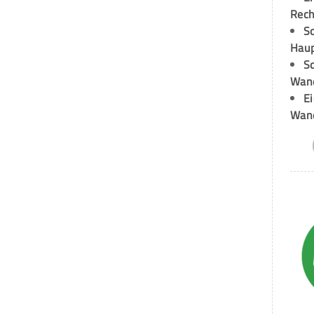
Rech
Sc
Hau
Sc
Wand
E
Wan