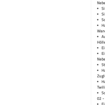
Neb
S
S
S
H
Wand
Au
Höll
E
E
Neb
S
H
Zugl
H
Twil
S
02 -
E