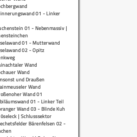
ochbergwand
rinnerungswand 01 - Linker
uchenstein 01 - Nebenmassiv |
ensteinchen
iselawand 01 - Mutterwand
iselawand 02 - Opitz
enkweg
ainachtaler Wand
ochauer Wand
msonst und Draußen
rainmeuseler Wand
roßenoher Wand 01
biläumswand 01 - Linker Teil
oranger Wand 03 - Blinde Kuh
öseleck | Schlusssektor
echetsfelder Bärenfelsen 02 -
mchen