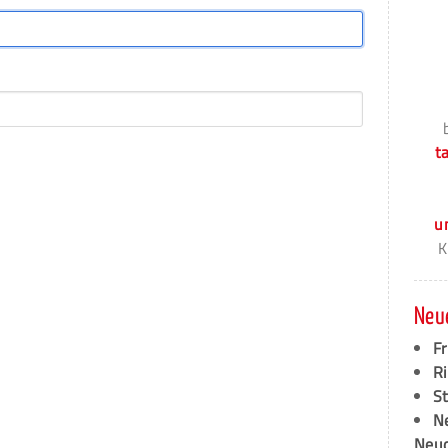
t
u
K
Neu
F
Ri
S
N
Neud