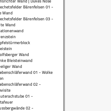
insrichter Wand | Dukes Nose
echetsfelder Bärenfelsen 01 -
e Wand
echetsfelder Bärenfelsen 03 -
hte Wand
tationenwand
renzstein
ipfelstürmerblock
eistein
olfsberger Wand
inke Bleisteinwand
eeliger Wand
iebenschläferwand 01 - Wolke
en
iebenschläferwand 02 -
pvisite
auterachstube 01 -
tafeuer
ussbergwände 02 -