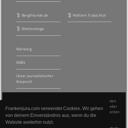
Bergfreunde.de
Klettern Trubachtal
Klettersteige
Werbung
AGBs
Unser journalistischer
Anspruch
Die hier veröffentlichten Inhalte unterliegen dem internationalen
Urheberrecht (Copyright) und dürfen nicht kopiert, verändert oder
Frankenjura.com verwendet Cookies. Wir gehen
unverändert wiederveröffentlicht werden. Gegen Verstöße werden
von deinem Einverständnis aus, wenn du die
wir auf juristischem Wege vorgehen.
Website weiterhin nutzt.