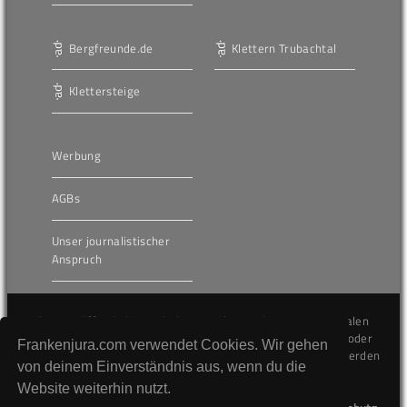
Bergfreunde.de
Klettern Trubachtal
Klettersteige
Werbung
AGBs
Unser journalistischer
Anspruch
Die hier veröffentlichten Inhalte unterliegen dem internationalen
Urheberrecht (Copyright) und dürfen nicht kopiert, verändert oder
Frankenjura.com verwendet Cookies. Wir gehen
unverändert wiederveröffentlicht werden. Gegen Verstöße werden
von deinem Einverständnis aus, wenn du die
wir auf juristischem Wege vorgehen.
Website weiterhin nutzt.