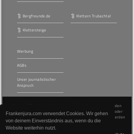
Bergfreunde.de
Klettern Trubachtal
Klettersteige
Werbung
AGBs
Unser journalistischer
Anspruch
Die hier veröffentlichten Inhalte unterliegen dem internationalen
Urheberrecht (Copyright) und dürfen nicht kopiert, verändert oder
Frankenjura.com verwendet Cookies. Wir gehen
unverändert wiederveröffentlicht werden. Gegen Verstöße werden
von deinem Einverständnis aus, wenn du die
wir auf juristischem Wege vorgehen.
Website weiterhin nutzt.