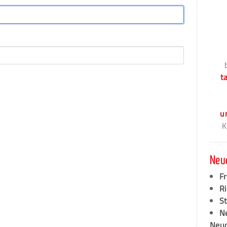
t
u
K
Neu
F
Ri
S
N
Neud