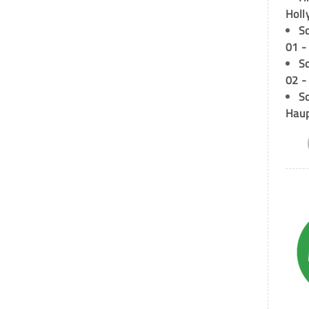
Holl
S
01 -
S
02 -
Sc
Hau