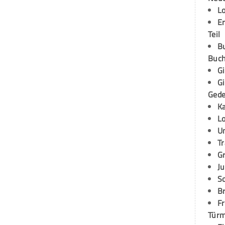
L
E
Teil
B
Buch
G
G
Ged
K
L
U
T
G
Ju
S
Br
Fr
Tür