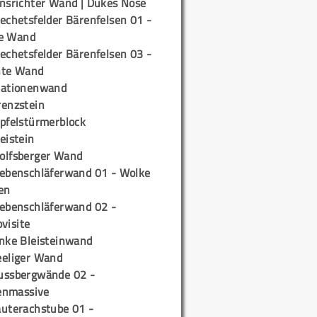
insrichter Wand | Dukes Nose
echetsfelder Bärenfelsen 01 -
e Wand
echetsfelder Bärenfelsen 03 -
hte Wand
tationenwand
renzstein
ipfelstürmerblock
eistein
olfsberger Wand
iebenschläferwand 01 - Wolke
en
iebenschläferwand 02 -
pvisite
inke Bleisteinwand
eeliger Wand
ussbergwände 02 -
enmassive
auterachstube 01 -