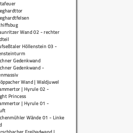
tafeuer
ieghardttor
ieghardtfelsen
chiffsbug
aunritzer Wand 02 - rechter
teil
fseßtaler Höllenstein 03 -
ensteinturm
ichner Gedenkwand
ichner Gedenkwand -
enmassiv
töppacher Wand | Waldjuwel
ammertor | Hyrule 02 -
ight Princess
ammertor | Hyrule 01 -
uft
ichenmühler Wände 01 - Linke
d
irschbacher Freibadwand |