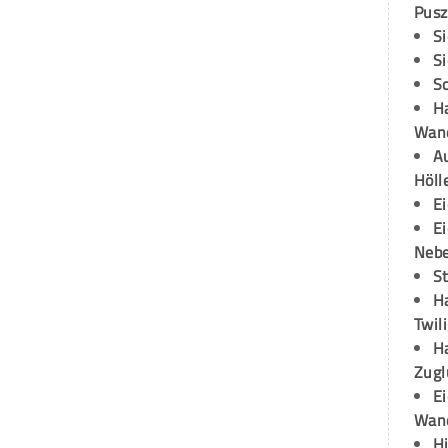
Pusz
S
S
S
H
Wand
Au
Höll
E
E
Neb
S
H
Twil
H
Zugl
E
Wan
H