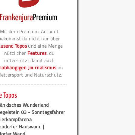
Mit dem Premium-Account
bekommst du nicht nur über
ausend Topos
und eine Menge
nützlicher
Features
, du
unterstützt damit auch
nabhängigen Journalismus
im
lettersport und Naturschutz.
e Topos
ränkisches Wunderland
egelstein 03 - Sonntagsfahrer
tierkampfarena
eudorfer Hauswand |
orfer Wand