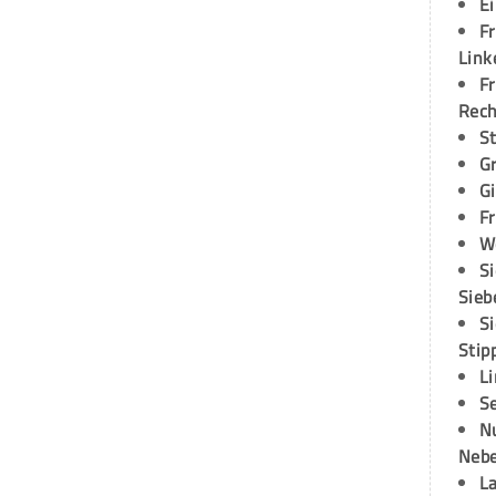
E
Fr
Link
Fr
Rec
S
G
G
Fr
W
S
Sieb
S
Stip
L
S
N
Neb
L