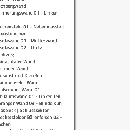
ochbergwand
rinnerungswand 01 - Linker
uchenstein 01 - Nebenmassiv |
ensteinchen
iselawand 01 - Mutterwand
iselawand 02 - Opitz
enkweg
ainachtaler Wand
ochauer Wand
msonst und Draußen
rainmeuseler Wand
roßenoher Wand 01
biläumswand 01 - Linker Teil
oranger Wand 03 - Blinde Kuh
öseleck | Schlusssektor
echetsfelder Bärenfelsen 02 -
mchen