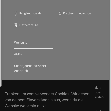
Bergfreunde.de
Klettern Trubachtal
Klettersteige
Werbung
AGBs
Unser journalistischer
Anspruch
Die hier veröffentlichten Inhalte unterliegen dem internationalen
Urheberrecht (Copyright) und dürfen nicht kopiert, verändert oder
Frankenjura.com verwendet Cookies. Wir gehen
unverändert wiederveröffentlicht werden. Gegen Verstöße werden
von deinem Einverständnis aus, wenn du die
wir auf juristischem Wege vorgehen.
Website weiterhin nutzt.