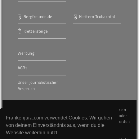
Bergfreunde.de
Klettern Trubachtal
Klettersteige
Werbung
AGBs
Unser journalistischer
Anspruch
Die hier veröffentlichten Inhalte unterliegen dem internationalen
Urheberrecht (Copyright) und dürfen nicht kopiert, verändert oder
Frankenjura.com verwendet Cookies. Wir gehen
unverändert wiederveröffentlicht werden. Gegen Verstöße werden
von deinem Einverständnis aus, wenn du die
wir auf juristischem Wege vorgehen.
Website weiterhin nutzt.