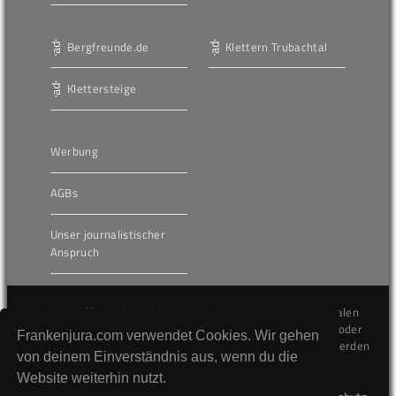
Bergfreunde.de
Klettern Trubachtal
Klettersteige
Werbung
AGBs
Unser journalistischer
Anspruch
Die hier veröffentlichten Inhalte unterliegen dem internationalen
Urheberrecht (Copyright) und dürfen nicht kopiert, verändert oder
Frankenjura.com verwendet Cookies. Wir gehen
unverändert wiederveröffentlicht werden. Gegen Verstöße werden
von deinem Einverständnis aus, wenn du die
wir auf juristischem Wege vorgehen.
Website weiterhin nutzt.