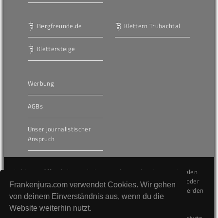
Bergfreunde.de
Klettern Trubachtal
Klettersteige
Werbung
AGBs
Unser journalistischer
Anspruch
Die hier veröffentlichten Inhalte unterliegen dem internationalen
Urheberrecht (Copyright) und dürfen nicht kopiert, verändert oder
Frankenjura.com verwendet Cookies. Wir gehen
unverändert wiederveröffentlicht werden. Gegen Verstöße werden
von deinem Einverständnis aus, wenn du die
wir auf juristischem Wege vorgehen.
Website weiterhin nutzt.