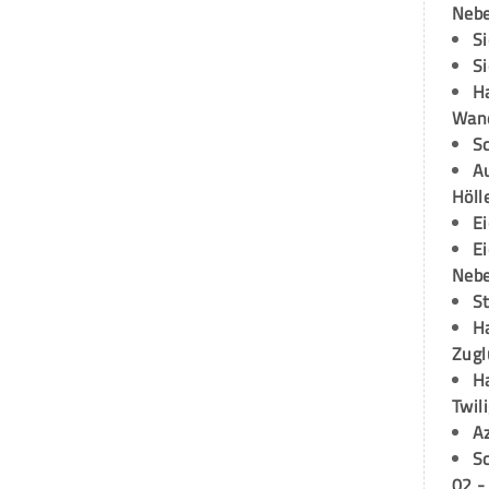
Neb
S
S
H
Wand
S
Au
Höll
E
E
Neb
S
H
Zugl
H
Twil
A
S
02 -