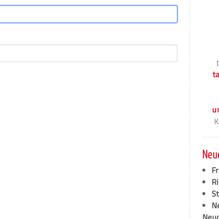
t
u
K
Neu
F
Ri
S
N
Neud