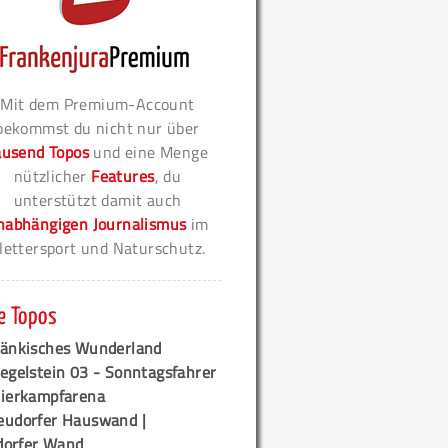
Mit dem Premium-Account
bekommst du nicht nur über
ausend Topos
und eine Menge
nützlicher
Features
, du
unterstützt damit auch
nabhängigen Journalismus
im
lettersport und Naturschutz.
e Topos
ränkisches Wunderland
egelstein 03 - Sonntagsfahrer
tierkampfarena
eudorfer Hauswand |
orfer Wand