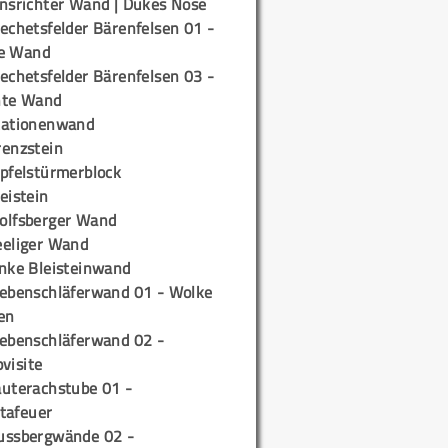
insrichter Wand | Dukes Nose
echetsfelder Bärenfelsen 01 -
e Wand
echetsfelder Bärenfelsen 03 -
hte Wand
tationenwand
renzstein
ipfelstürmerblock
eistein
olfsberger Wand
eeliger Wand
inke Bleisteinwand
iebenschläferwand 01 - Wolke
en
iebenschläferwand 02 -
pvisite
auterachstube 01 -
tafeuer
ussbergwände 02 -