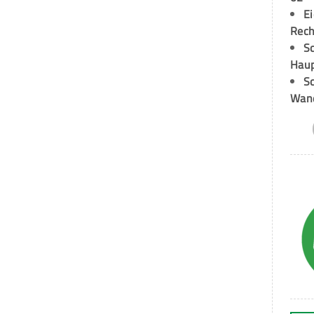
E
Rech
Sc
Hau
Sc
Wand