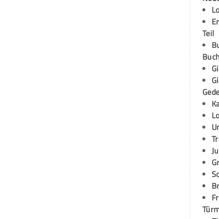
L
E
Teil
B
Buch
G
G
Ged
K
L
U
T
Ju
G
S
Br
Fr
Tür