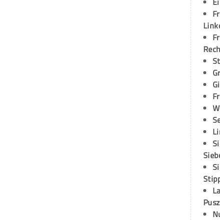
E
Fr
Link
Fr
Rec
S
G
G
Fr
W
S
L
S
Sieb
S
Stip
L
Pusz
N