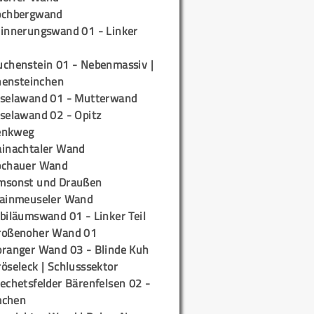
ochbergwand
rinnerungswand 01 - Linker
uchenstein 01 - Nebenmassiv |
ensteinchen
iselawand 01 - Mutterwand
iselawand 02 - Opitz
enkweg
ainachtaler Wand
ochauer Wand
msonst und Draußen
rainmeuseler Wand
biläumswand 01 - Linker Teil
roßenoher Wand 01
oranger Wand 03 - Blinde Kuh
öseleck | Schlusssektor
echetsfelder Bärenfelsen 02 -
mchen