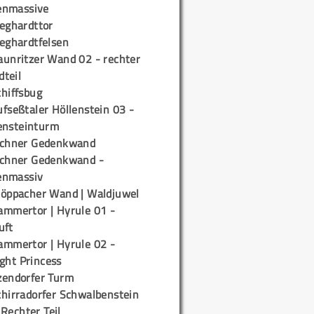
enmassive
ieghardttor
ieghardtfelsen
aunritzer Wand 02 - rechter
teil
chiffsbug
fseßtaler Höllenstein 03 -
ensteinturm
ichner Gedenkwand
ichner Gedenkwand -
enmassiv
töppacher Wand | Waldjuwel
ammertor | Hyrule 01 -
uft
ammertor | Hyrule 02 -
ight Princess
zendorfer Turm
chirradorfer Schwalbenstein
 Rechter Teil