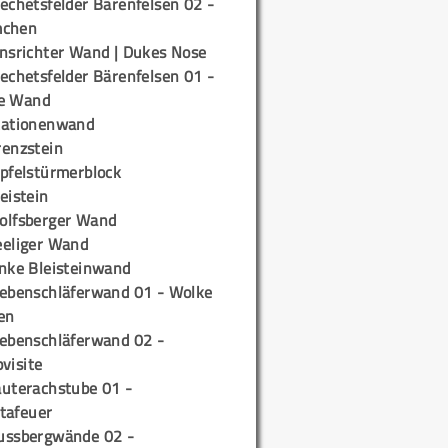
echetsfelder Bärenfelsen 02 -
mchen
insrichter Wand | Dukes Nose
echetsfelder Bärenfelsen 01 -
e Wand
tationenwand
renzstein
ipfelstürmerblock
eistein
olfsberger Wand
eeliger Wand
inke Bleisteinwand
iebenschläferwand 01 - Wolke
en
iebenschläferwand 02 -
pvisite
auterachstube 01 -
tafeuer
ussbergwände 02 -