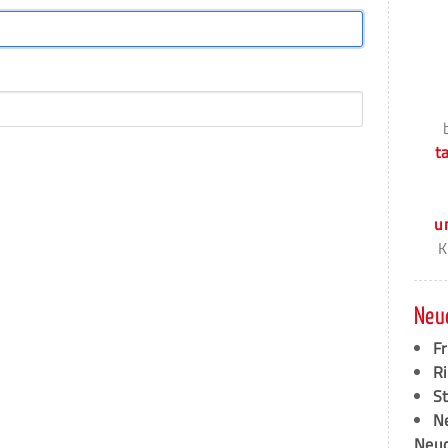
t
u
K
Neu
F
Ri
S
N
Neud