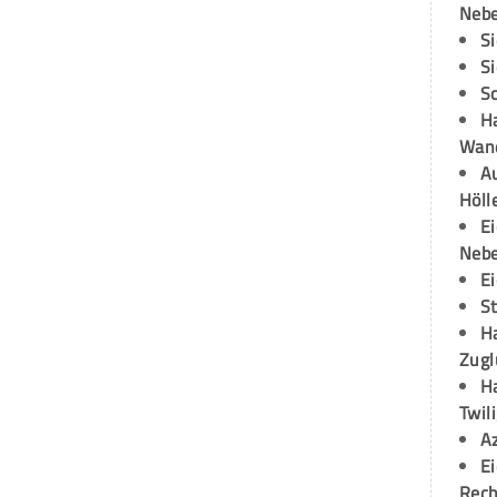
Neb
S
S
S
H
Wand
Au
Höll
E
Neb
E
S
H
Zugl
H
Twil
A
E
Rech