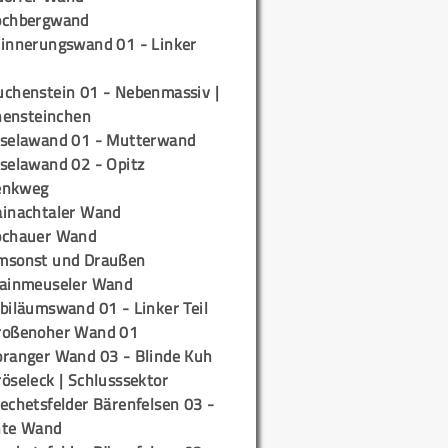
ochbergwand
rinnerungswand 01 - Linker
uchenstein 01 - Nebenmassiv |
ensteinchen
iselawand 01 - Mutterwand
iselawand 02 - Opitz
enkweg
ainachtaler Wand
ochauer Wand
msonst und Draußen
rainmeuseler Wand
biläumswand 01 - Linker Teil
roßenoher Wand 01
oranger Wand 03 - Blinde Kuh
öseleck | Schlusssektor
echetsfelder Bärenfelsen 03 -
hte Wand