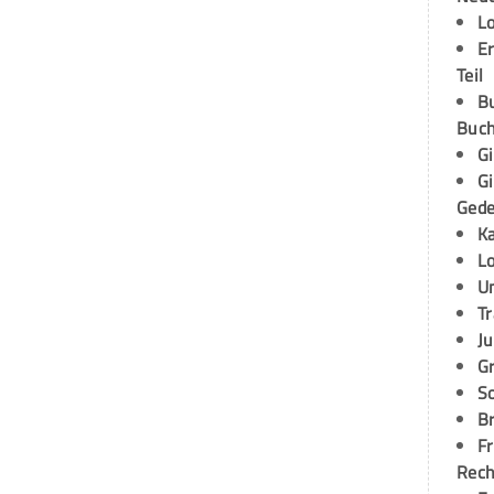
L
E
Teil
B
Buch
G
G
Ged
K
L
U
T
Ju
G
S
Br
Fr
Rec