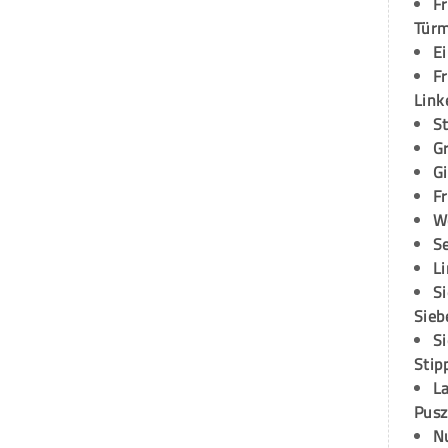
Fr
Tür
E
Fr
Link
S
G
G
Fr
W
S
L
S
Sieb
S
Stip
L
Pusz
N