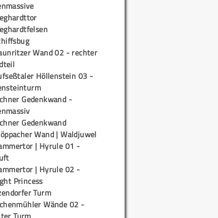
enmassive
ieghardttor
ieghardtfelsen
chiffsbug
aunritzer Wand 02 - rechter
teil
fseßtaler Höllenstein 03 -
ensteinturm
ichner Gedenkwand -
enmassiv
ichner Gedenkwand
töppacher Wand | Waldjuwel
ammertor | Hyrule 01 -
uft
ammertor | Hyrule 02 -
ight Princess
zendorfer Turm
ichenmühler Wände 02 -
ter Turm