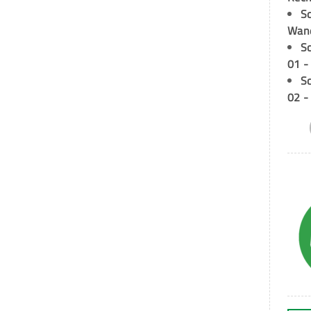
Sc
Wand
S
01 -
S
02 -