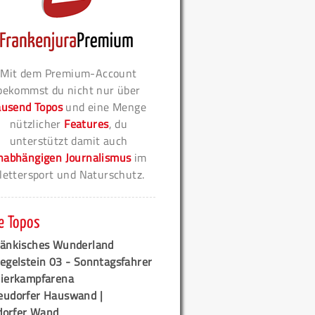
Mit dem Premium-Account
bekommst du nicht nur über
ausend Topos
und eine Menge
nützlicher
Features
, du
unterstützt damit auch
nabhängigen Journalismus
im
lettersport und Naturschutz.
e Topos
ränkisches Wunderland
egelstein 03 - Sonntagsfahrer
tierkampfarena
eudorfer Hauswand |
orfer Wand