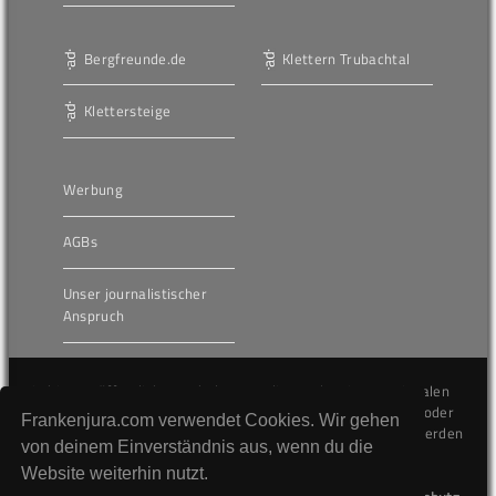
Bergfreunde.de
Klettern Trubachtal
Klettersteige
Werbung
AGBs
Unser journalistischer
Anspruch
Die hier veröffentlichten Inhalte unterliegen dem internationalen
Urheberrecht (Copyright) und dürfen nicht kopiert, verändert oder
Frankenjura.com verwendet Cookies. Wir gehen
unverändert wiederveröffentlicht werden. Gegen Verstöße werden
von deinem Einverständnis aus, wenn du die
wir auf juristischem Wege vorgehen.
Website weiterhin nutzt.