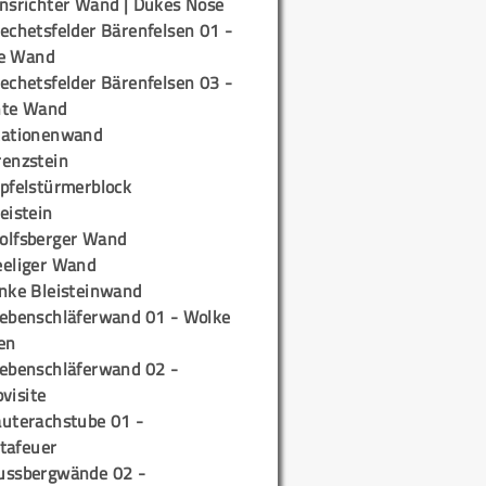
insrichter Wand | Dukes Nose
echetsfelder Bärenfelsen 01 -
e Wand
echetsfelder Bärenfelsen 03 -
hte Wand
tationenwand
renzstein
ipfelstürmerblock
eistein
olfsberger Wand
eeliger Wand
inke Bleisteinwand
iebenschläferwand 01 - Wolke
en
iebenschläferwand 02 -
pvisite
auterachstube 01 -
tafeuer
ussbergwände 02 -