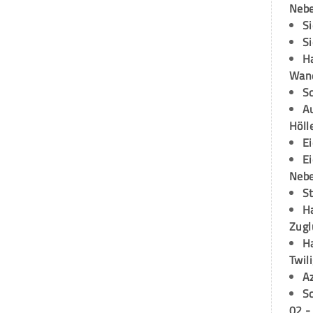
Neb
S
S
H
Wand
S
Au
Höll
E
E
Neb
S
H
Zugl
H
Twil
A
S
02 -