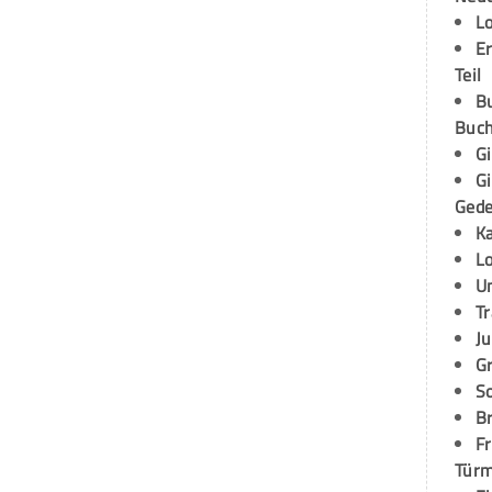
L
E
Teil
B
Buch
G
G
Ged
K
L
U
T
Ju
G
S
Br
Fr
Tür