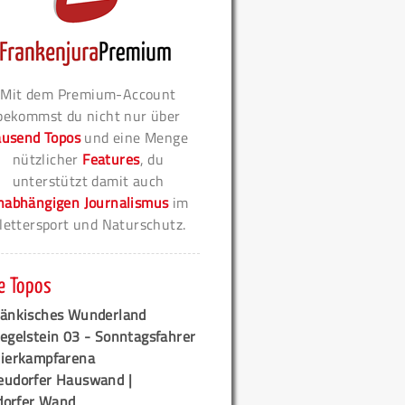
Mit dem Premium-Account
bekommst du nicht nur über
ausend Topos
und eine Menge
nützlicher
Features
, du
unterstützt damit auch
nabhängigen Journalismus
im
lettersport und Naturschutz.
e Topos
ränkisches Wunderland
egelstein 03 - Sonntagsfahrer
tierkampfarena
eudorfer Hauswand |
orfer Wand