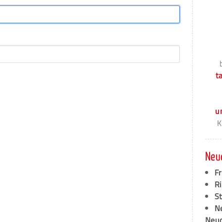
t
u
K
Neu
F
Ri
S
N
Neud