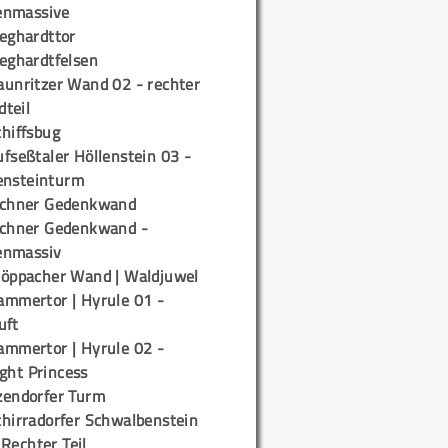
enmassive
ieghardttor
ieghardtfelsen
aunritzer Wand 02 - rechter
teil
chiffsbug
fseßtaler Höllenstein 03 -
ensteinturm
ichner Gedenkwand
ichner Gedenkwand -
enmassiv
töppacher Wand | Waldjuwel
ammertor | Hyrule 01 -
uft
ammertor | Hyrule 02 -
ight Princess
zendorfer Turm
chirradorfer Schwalbenstein
 Rechter Teil