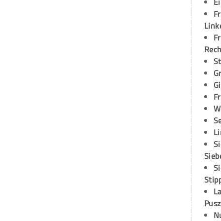
E
Fr
Link
Fr
Rec
S
G
G
Fr
W
S
L
S
Sieb
S
Stip
L
Pusz
N