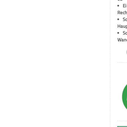
E
Rech
Sc
Hau
Sc
Wand