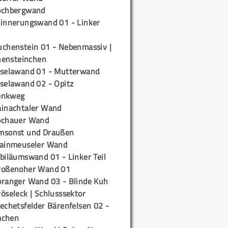
ochbergwand
rinnerungswand 01 - Linker
uchenstein 01 - Nebenmassiv |
ensteinchen
iselawand 01 - Mutterwand
iselawand 02 - Opitz
enkweg
ainachtaler Wand
ochauer Wand
msonst und Draußen
rainmeuseler Wand
biläumswand 01 - Linker Teil
roßenoher Wand 01
oranger Wand 03 - Blinde Kuh
öseleck | Schlusssektor
echetsfelder Bärenfelsen 02 -
mchen