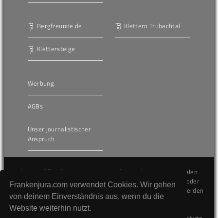
Bergfreunde.de
Klettern Trubachtal
Klettersteige
Werbung
AGBs
Unser journalistischer
Anspruch
Die hier veröffentlichten Inhalte unterliegen dem internationalen
Urheberrecht (Copyright) und dürfen nicht kopiert, verändert oder
Frankenjura.com verwendet Cookies. Wir gehen
unverändert wiederveröffentlicht werden. Gegen Verstöße werden
von deinem Einverständnis aus, wenn du die
wir auf juristischem Wege vorgehen.
Website weiterhin nutzt.