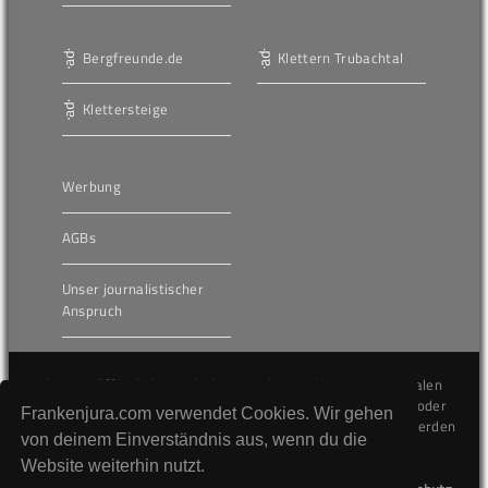
Bergfreunde.de
Klettern Trubachtal
Klettersteige
Werbung
AGBs
Unser journalistischer
Anspruch
Die hier veröffentlichten Inhalte unterliegen dem internationalen
Urheberrecht (Copyright) und dürfen nicht kopiert, verändert oder
Frankenjura.com verwendet Cookies. Wir gehen
unverändert wiederveröffentlicht werden. Gegen Verstöße werden
von deinem Einverständnis aus, wenn du die
wir auf juristischem Wege vorgehen.
Website weiterhin nutzt.