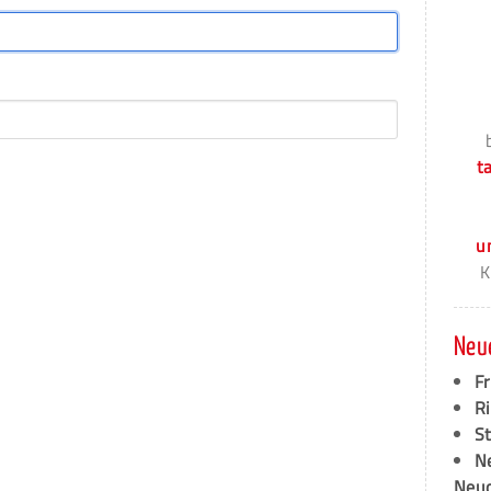
t
u
K
Neu
F
Ri
S
N
Neud