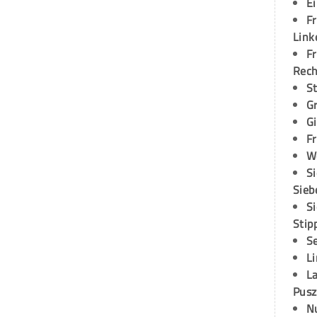
E
Fr
Link
Fr
Rec
S
G
G
Fr
W
S
Sieb
S
Stip
S
L
L
Pusz
N