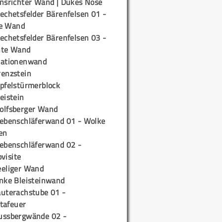
insrichter Wand | Dukes Nose
echetsfelder Bärenfelsen 01 -
e Wand
echetsfelder Bärenfelsen 03 -
hte Wand
tationenwand
renzstein
ipfelstürmerblock
eistein
olfsberger Wand
iebenschläferwand 01 - Wolke
en
iebenschläferwand 02 -
pvisite
eeliger Wand
inke Bleisteinwand
auterachstube 01 -
tafeuer
ussbergwände 02 -