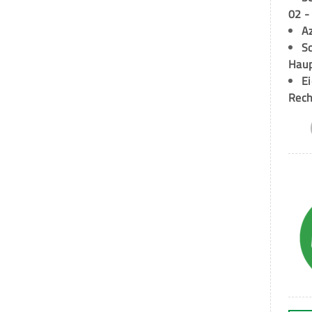
02 -
A
Sc
Hau
E
Rech