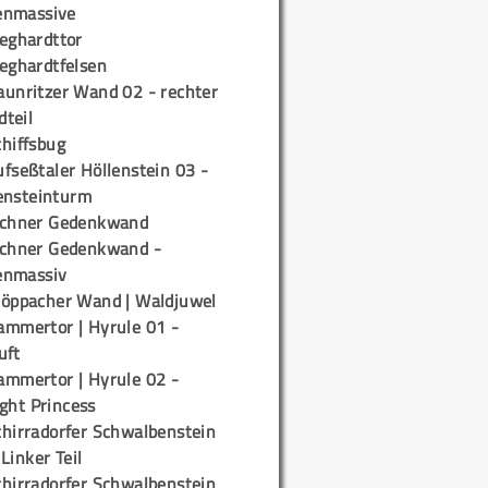
enmassive
ieghardttor
ieghardtfelsen
aunritzer Wand 02 - rechter
teil
chiffsbug
fseßtaler Höllenstein 03 -
ensteinturm
ichner Gedenkwand
ichner Gedenkwand -
enmassiv
töppacher Wand | Waldjuwel
ammertor | Hyrule 01 -
uft
ammertor | Hyrule 02 -
ight Princess
chirradorfer Schwalbenstein
 Linker Teil
chirradorfer Schwalbenstein