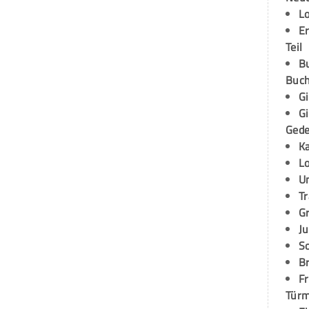
L
E
Teil
B
Buch
G
G
Ged
K
L
U
T
G
Ju
S
Br
Fr
Tür