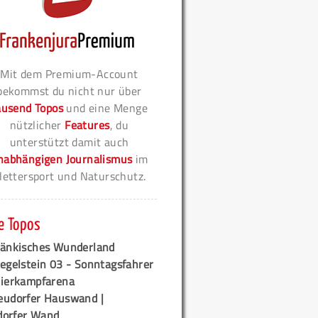
Mit dem Premium-Account
bekommst du nicht nur über
ausend Topos
und eine Menge
nützlicher
Features
, du
unterstützt damit auch
nabhängigen Journalismus
im
lettersport und Naturschutz.
e Topos
ränkisches Wunderland
egelstein 03 - Sonntagsfahrer
tierkampfarena
eudorfer Hauswand |
orfer Wand