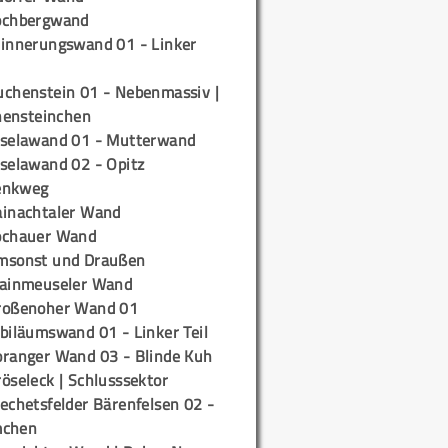
ochbergwand
rinnerungswand 01 - Linker
uchenstein 01 - Nebenmassiv |
ensteinchen
iselawand 01 - Mutterwand
iselawand 02 - Opitz
enkweg
ainachtaler Wand
ochauer Wand
msonst und Draußen
rainmeuseler Wand
roßenoher Wand 01
biläumswand 01 - Linker Teil
oranger Wand 03 - Blinde Kuh
öseleck | Schlusssektor
echetsfelder Bärenfelsen 02 -
mchen