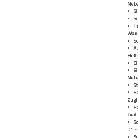
Neb
S
S
H
Wand
S
Au
Höll
E
E
Neb
S
H
Zugl
H
Twil
S
01 -
S