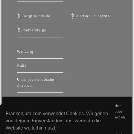
Bergfreunde.de
Klettern Trubachtal
Klettersteige
Werbung
AGBs
Unser journalistischer
Anspruch
Die hier veröffentlichten Inhalte unterliegen dem internationalen
Urheberrecht (Copyright) und dürfen nicht kopiert, verändert oder
Frankenjura.com verwendet Cookies. Wir gehen
unverändert wiederveröffentlicht werden. Gegen Verstöße werden
von deinem Einverständnis aus, wenn du die
wir auf juristischem Wege vorgehen.
Website weiterhin nutzt.