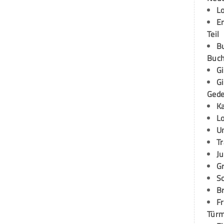
L
E
Teil
B
Buch
G
G
Ged
K
L
U
T
Ju
G
S
Br
Fr
Tür