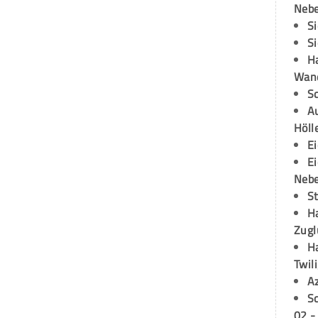
Neb
S
S
H
Wand
S
Au
Höll
E
E
Neb
S
H
Zugl
H
Twil
A
S
02 -