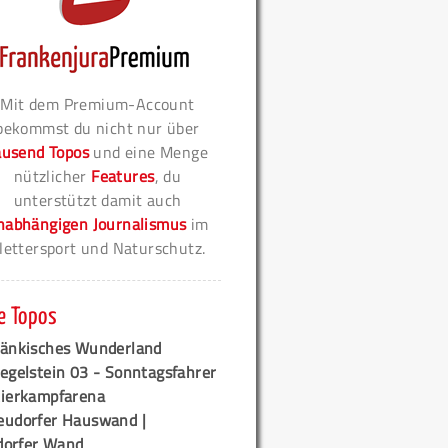
Mit dem Premium-Account
bekommst du nicht nur über
ausend Topos
und eine Menge
nützlicher
Features
, du
unterstützt damit auch
nabhängigen Journalismus
im
lettersport und Naturschutz.
e Topos
ränkisches Wunderland
egelstein 03 - Sonntagsfahrer
tierkampfarena
eudorfer Hauswand |
orfer Wand