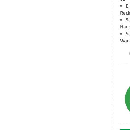
E
Rech
Sc
Hau
Sc
Wand