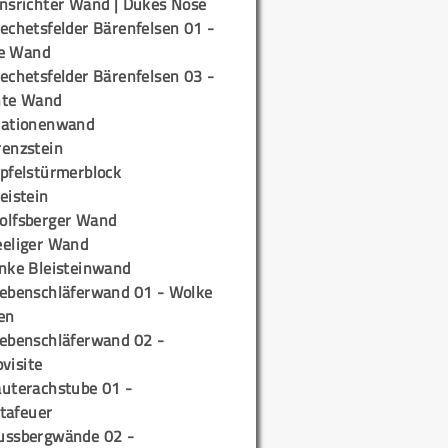
insrichter Wand | Dukes Nose
echetsfelder Bärenfelsen 01 -
e Wand
echetsfelder Bärenfelsen 03 -
hte Wand
tationenwand
renzstein
ipfelstürmerblock
eistein
olfsberger Wand
eeliger Wand
inke Bleisteinwand
iebenschläferwand 01 - Wolke
en
iebenschläferwand 02 -
pvisite
auterachstube 01 -
tafeuer
ussbergwände 02 -