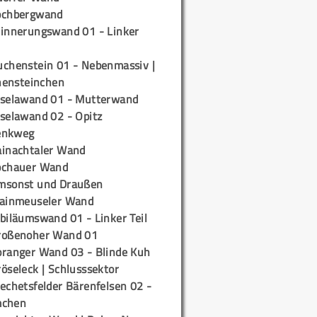
ochbergwand
rinnerungswand 01 - Linker
uchenstein 01 - Nebenmassiv |
ensteinchen
iselawand 01 - Mutterwand
iselawand 02 - Opitz
enkweg
ainachtaler Wand
ochauer Wand
msonst und Draußen
rainmeuseler Wand
biläumswand 01 - Linker Teil
roßenoher Wand 01
oranger Wand 03 - Blinde Kuh
öseleck | Schlusssektor
echetsfelder Bärenfelsen 02 -
mchen