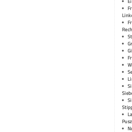
E
Fr
Link
Fr
Rec
S
G
G
Fr
W
S
L
S
Sieb
S
Stip
L
Pusz
N