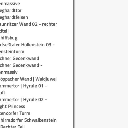
enmassive
ieghardttor
ieghardtfelsen
aunritzer Wand 02 - rechter
teil
chiffsbug
fseßtaler Höllenstein 03 -
ensteinturm
ichner Gedenkwand
ichner Gedenkwand -
enmassiv
töppacher Wand | Waldjuwel
ammertor | Hyrule 01 -
uft
ammertor | Hyrule 02 -
ight Princess
zendorfer Turm
chirradorfer Schwalbenstein
 Rechter Teil