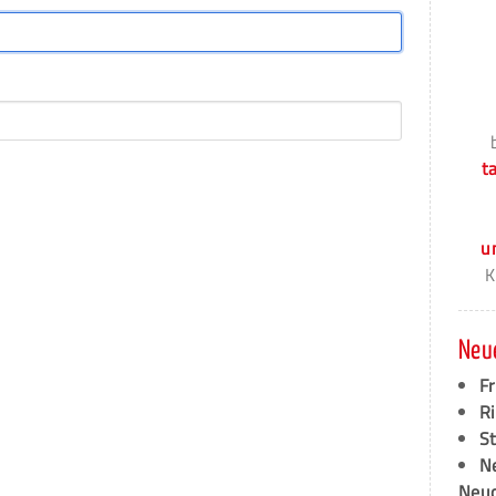
t
u
K
Neu
F
Ri
S
N
Neud