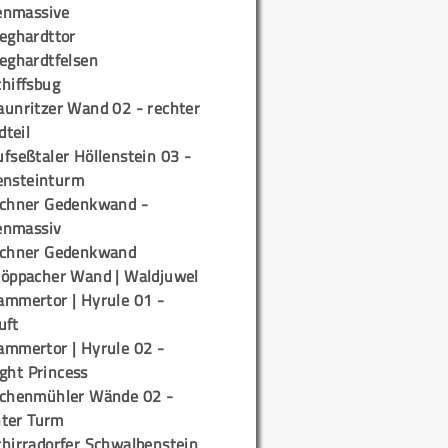
enmassive
ieghardttor
ieghardtfelsen
chiffsbug
aunritzer Wand 02 - rechter
teil
fseßtaler Höllenstein 03 -
ensteinturm
ichner Gedenkwand -
enmassiv
ichner Gedenkwand
töppacher Wand | Waldjuwel
ammertor | Hyrule 01 -
uft
ammertor | Hyrule 02 -
ight Princess
ichenmühler Wände 02 -
ter Turm
chirradorfer Schwalbenstein