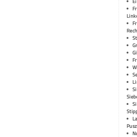
E
Fr
Link
Fr
Rec
S
G
G
Fr
W
S
L
S
Sieb
S
Stip
L
Pusz
N