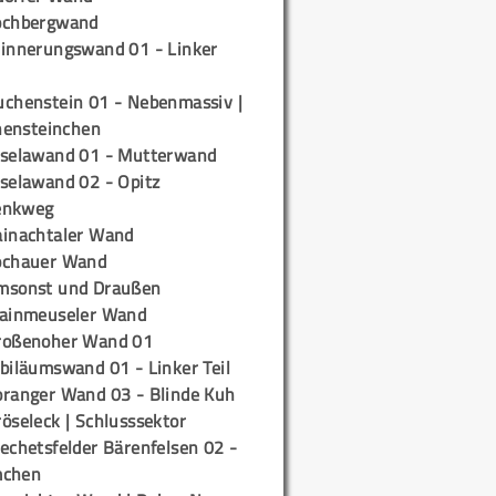
ochbergwand
rinnerungswand 01 - Linker
uchenstein 01 - Nebenmassiv |
ensteinchen
iselawand 01 - Mutterwand
iselawand 02 - Opitz
enkweg
ainachtaler Wand
ochauer Wand
msonst und Draußen
rainmeuseler Wand
roßenoher Wand 01
biläumswand 01 - Linker Teil
oranger Wand 03 - Blinde Kuh
öseleck | Schlusssektor
echetsfelder Bärenfelsen 02 -
mchen