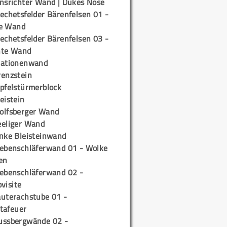
insrichter Wand | Dukes Nose
echetsfelder Bärenfelsen 01 -
e Wand
echetsfelder Bärenfelsen 03 -
hte Wand
tationenwand
renzstein
ipfelstürmerblock
eistein
olfsberger Wand
eeliger Wand
inke Bleisteinwand
iebenschläferwand 01 - Wolke
en
iebenschläferwand 02 -
pvisite
auterachstube 01 -
tafeuer
ussbergwände 02 -