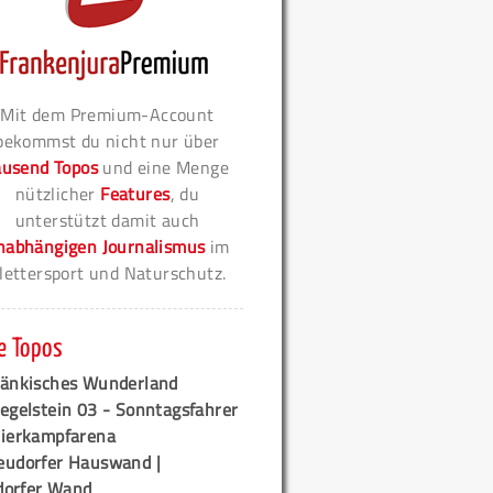
Mit dem Premium-Account
bekommst du nicht nur über
ausend Topos
und eine Menge
nützlicher
Features
, du
unterstützt damit auch
nabhängigen Journalismus
im
lettersport und Naturschutz.
e Topos
ränkisches Wunderland
egelstein 03 - Sonntagsfahrer
tierkampfarena
eudorfer Hauswand |
orfer Wand