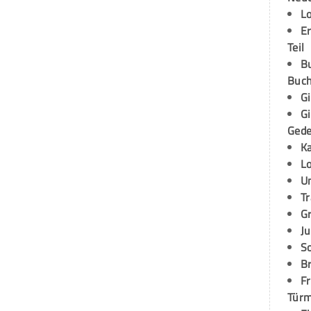
L
E
Teil
B
Buch
G
G
Ged
K
L
U
T
G
Ju
S
Br
Fr
Tür