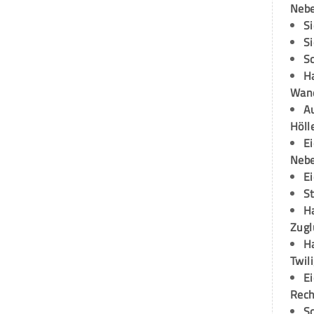
Neb
S
S
S
H
Wand
Au
Höll
E
Neb
E
S
H
Zugl
H
Twil
E
Rech
S