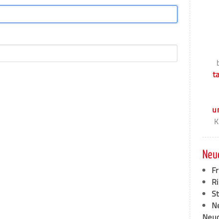
t
u
K
Neu
F
Ri
S
N
Neud