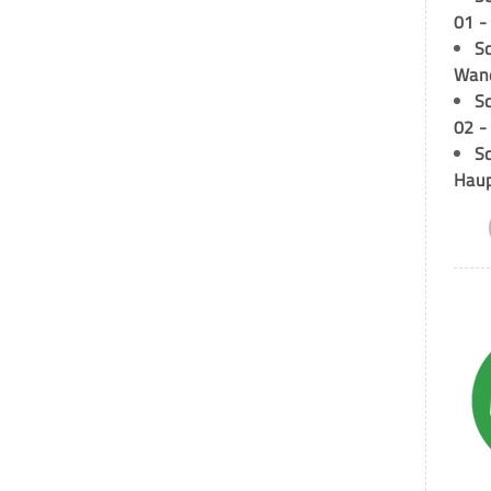
01 -
Sc
Wand
S
02 -
Sc
Hau