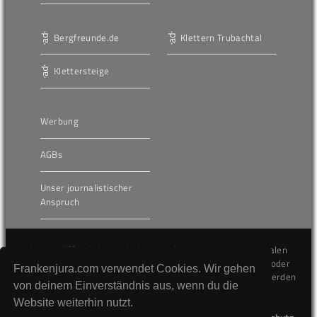
Bergfreunde.de
Klettern Trubachtal
Klettersteige
Werbung
AGBs
Unser journalistischer
Anspruch
Die hier veröffentlichten Inhalte unterliegen dem internationalen
Urheberrecht (Copyright) und dürfen nicht kopiert, verändert oder
Frankenjura.com verwendet Cookies. Wir gehen
unverändert wiederveröffentlicht werden. Gegen Verstöße werden
von deinem Einverständnis aus, wenn du die
wir auf juristischem Wege vorgehen.
Website weiterhin nutzt.