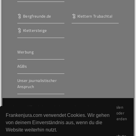
Bergfreunde.de
Klettern Trubachtal
Klettersteige
Werbung
AGBs
Unser journalistischer
Anspruch
Die hier veröffentlichten Inhalte unterliegen dem internationalen
Urheberrecht (Copyright) und dürfen nicht kopiert, verändert oder
Frankenjura.com verwendet Cookies. Wir gehen
unverändert wiederveröffentlicht werden. Gegen Verstöße werden
von deinem Einverständnis aus, wenn du die
wir auf juristischem Wege vorgehen.
Website weiterhin nutzt.