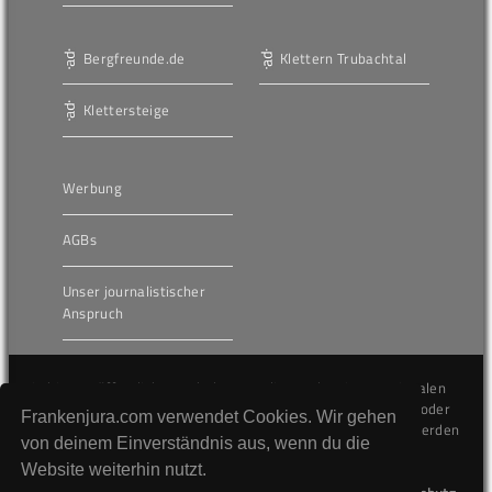
Bergfreunde.de
Klettern Trubachtal
Klettersteige
Werbung
AGBs
Unser journalistischer
Anspruch
Die hier veröffentlichten Inhalte unterliegen dem internationalen
Urheberrecht (Copyright) und dürfen nicht kopiert, verändert oder
Frankenjura.com verwendet Cookies. Wir gehen
unverändert wiederveröffentlicht werden. Gegen Verstöße werden
von deinem Einverständnis aus, wenn du die
wir auf juristischem Wege vorgehen.
Website weiterhin nutzt.