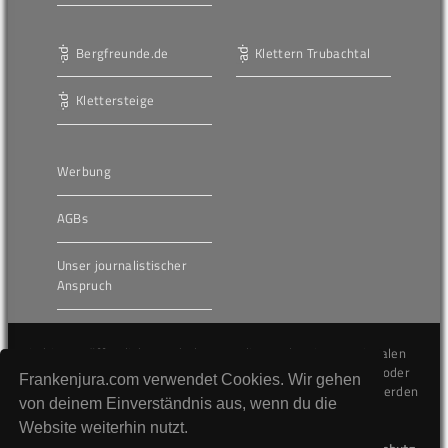
Bergfreunde.de
Klettern Trubachtal
Klettersteige
Werbung
AGBs
Unser journalistischer
Anspruch
Die hier veröffentlichten Inhalte unterliegen dem internationalen
Urheberrecht (Copyright) und dürfen nicht kopiert, verändert oder
Frankenjura.com verwendet Cookies. Wir gehen
unverändert wiederveröffentlicht werden. Gegen Verstöße werden
von deinem Einverständnis aus, wenn du die
wir auf juristischem Wege vorgehen.
Website weiterhin nutzt.