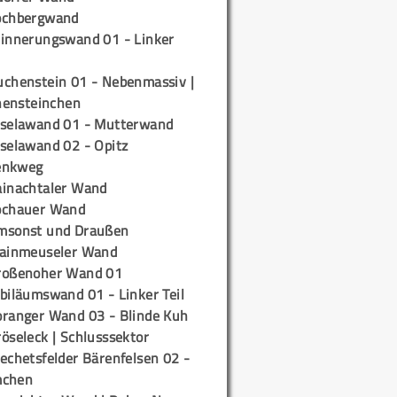
ochbergwand
rinnerungswand 01 - Linker
uchenstein 01 - Nebenmassiv |
ensteinchen
iselawand 01 - Mutterwand
iselawand 02 - Opitz
enkweg
ainachtaler Wand
ochauer Wand
msonst und Draußen
rainmeuseler Wand
roßenoher Wand 01
biläumswand 01 - Linker Teil
oranger Wand 03 - Blinde Kuh
öseleck | Schlusssektor
echetsfelder Bärenfelsen 02 -
mchen