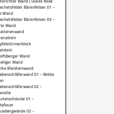
insrichter Wand | Dukes Nose
echetsfelder Bärenfelsen 01 -
e Wand
echetsfelder Bärenfelsen 03 -
hte Wand
tationenwand
renzstein
ipfelstürmerblock
eistein
olfsberger Wand
eeliger Wand
inke Bleisteinwand
iebenschläferwand 01 - Wolke
en
iebenschläferwand 02 -
pvisite
auterachstube 01 -
tafeuer
ussbergwände 02 -