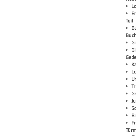
L
E
Teil
B
Buch
G
G
Ged
K
L
U
T
G
Ju
S
Br
Fr
Tür