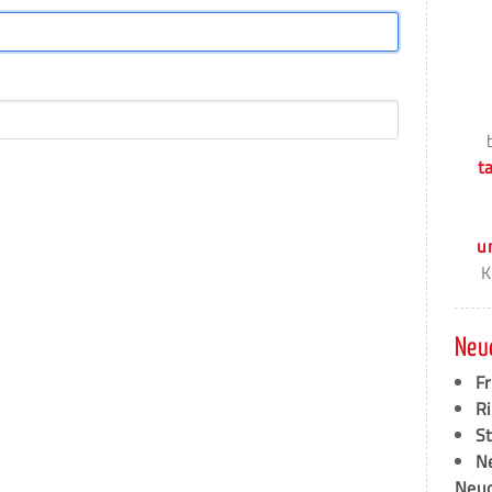
t
u
K
Neu
F
Ri
S
N
Neud