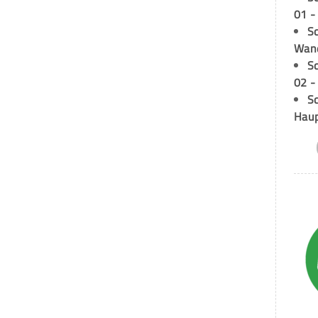
01 -
Sc
Wand
S
02 -
Sc
Hau