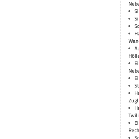
Neb
S
S
S
H
Wand
Au
Höll
E
Neb
E
S
H
Zugl
H
Twil
E
Rech
S