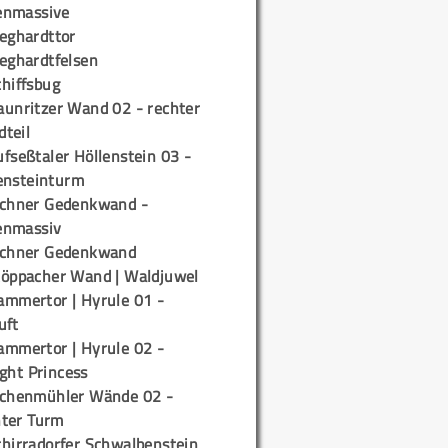
enmassive
ieghardttor
ieghardtfelsen
chiffsbug
aunritzer Wand 02 - rechter
teil
fseßtaler Höllenstein 03 -
ensteinturm
ichner Gedenkwand -
enmassiv
ichner Gedenkwand
töppacher Wand | Waldjuwel
ammertor | Hyrule 01 -
uft
ammertor | Hyrule 02 -
ight Princess
ichenmühler Wände 02 -
ter Turm
chirradorfer Schwalbenstein