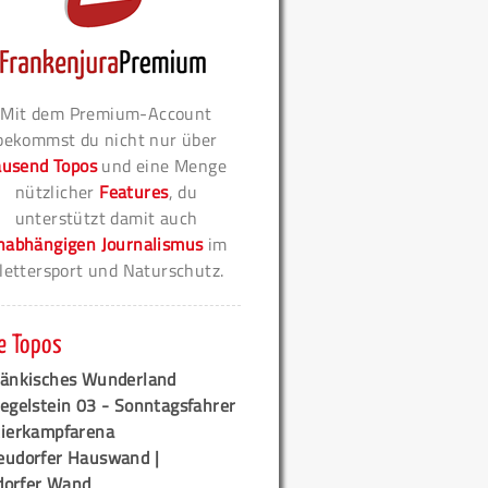
Mit dem Premium-Account
bekommst du nicht nur über
ausend Topos
und eine Menge
nützlicher
Features
, du
unterstützt damit auch
nabhängigen Journalismus
im
lettersport und Naturschutz.
e Topos
ränkisches Wunderland
egelstein 03 - Sonntagsfahrer
tierkampfarena
eudorfer Hauswand |
orfer Wand