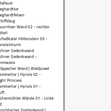
tafeuer
ieghardttor
ieghardtfelsen
chiffsbug
aunritzer Wand 02 - rechter
teil
fseßtaler Höllenstein 03 -
ensteinturm
ichner Gedenkwand
ichner Gedenkwand -
enmassiv
töppacher Wand | Waldjuwel
ammertor | Hyrule 02 -
ight Princess
ammertor | Hyrule 01 -
uft
ichenmühler Wände 01 - Linke
d
irschbacher Freibadwand |