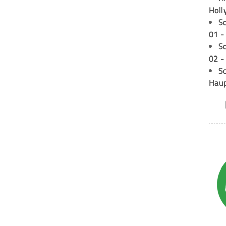
Holl
S
01 -
S
02 -
Sc
Hau