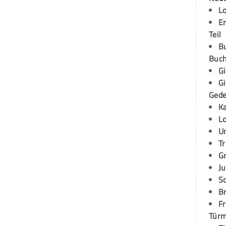
L
E
Teil
B
Buch
G
G
Ged
K
L
U
T
G
Ju
S
Br
Fr
Tür