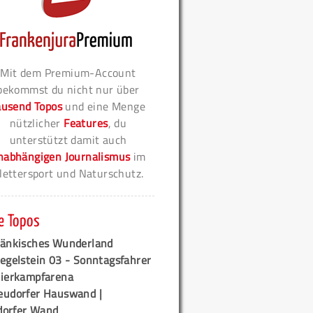
Mit dem Premium-Account
bekommst du nicht nur über
ausend Topos
und eine Menge
nützlicher
Features
, du
unterstützt damit auch
nabhängigen Journalismus
im
lettersport und Naturschutz.
e Topos
ränkisches Wunderland
egelstein 03 - Sonntagsfahrer
tierkampfarena
eudorfer Hauswand |
orfer Wand