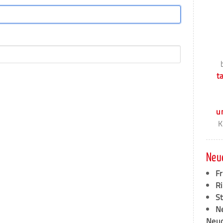
t
u
K
Neu
F
Ri
S
N
Neud