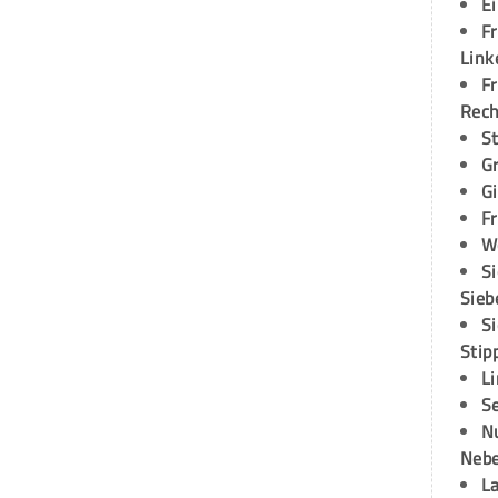
E
Fr
Link
Fr
Rec
S
G
G
Fr
W
S
Sieb
S
Stip
L
S
N
Neb
L