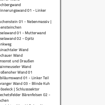
ochbergwand
rinnerungswand 01 - Linker
uchenstein 01 - Nebenmassiv |
ensteinchen
iselawand 01 - Mutterwand
iselawand 02 - Opitz
enkweg
ainachtaler Wand
ochauer Wand
msonst und Draußen
rainmeuseler Wand
roßenoher Wand 01
biläumswand 01 - Linker Teil
oranger Wand 03 - Blinde Kuh
öseleck | Schlusssektor
echetsfelder Bärenfelsen 02 -
mchen