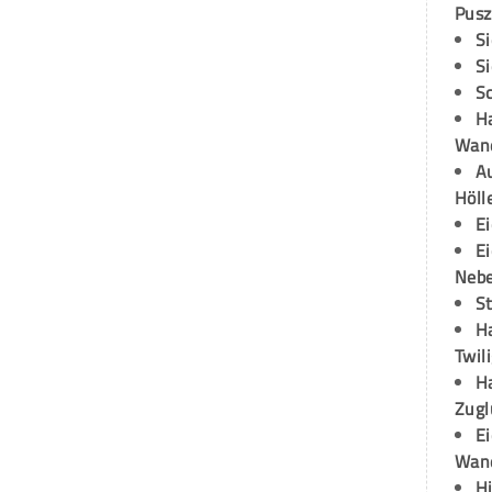
Pusz
S
S
S
H
Wand
Au
Höll
E
E
Neb
S
H
Twil
H
Zugl
E
Wan
H