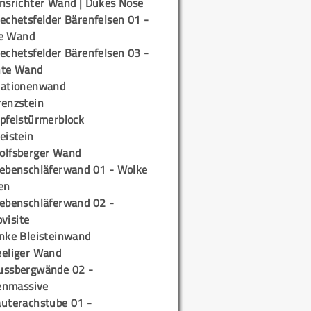
insrichter Wand | Dukes Nose
echetsfelder Bärenfelsen 01 -
e Wand
echetsfelder Bärenfelsen 03 -
hte Wand
tationenwand
renzstein
ipfelstürmerblock
eistein
olfsberger Wand
iebenschläferwand 01 - Wolke
en
iebenschläferwand 02 -
pvisite
inke Bleisteinwand
eeliger Wand
ussbergwände 02 -
enmassive
auterachstube 01 -