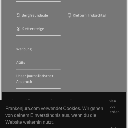
Bergfreunde.de
Klettern Trubachtal
Klettersteige
Werbung
AGBs
Unser journalistischer
Anspruch
Die hier veröffentlichten Inhalte unterliegen dem internationalen
Urheberrecht (Copyright) und dürfen nicht kopiert, verändert oder
Frankenjura.com verwendet Cookies. Wir gehen
unverändert wiederveröffentlicht werden. Gegen Verstöße werden
von deinem Einverständnis aus, wenn du die
wir auf juristischem Wege vorgehen.
Website weiterhin nutzt.