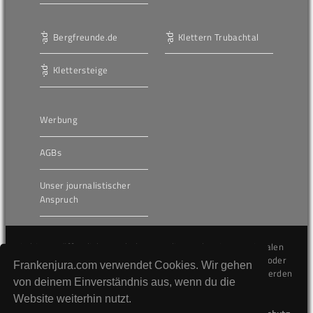
Bergfreunde.de
Klettern Trubachtal
Klettersteige
Werbung
AGBs
Unser journalistischer
Anspruch
Die hier veröffentlichten Inhalte unterliegen dem internationalen
Urheberrecht (Copyright) und dürfen nicht kopiert, verändert oder
Frankenjura.com verwendet Cookies. Wir gehen
unverändert wiederveröffentlicht werden. Gegen Verstöße werden
von deinem Einverständnis aus, wenn du die
wir auf juristischem Wege vorgehen.
Website weiterhin nutzt.