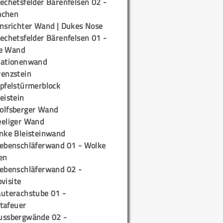
echetsfelder Bärenfelsen 02 -
mchen
insrichter Wand | Dukes Nose
echetsfelder Bärenfelsen 01 -
e Wand
tationenwand
renzstein
ipfelstürmerblock
eistein
olfsberger Wand
eeliger Wand
inke Bleisteinwand
iebenschläferwand 01 - Wolke
en
iebenschläferwand 02 -
pvisite
auterachstube 01 -
tafeuer
ussbergwände 02 -