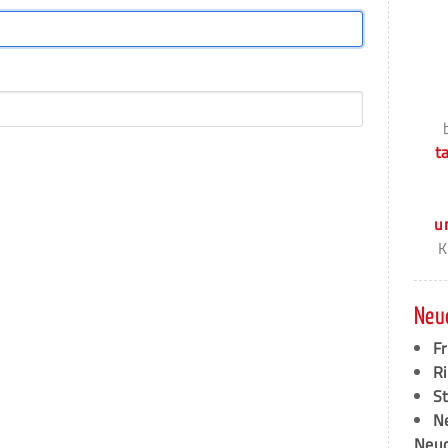
t
u
K
Neu
F
Ri
S
N
Neud