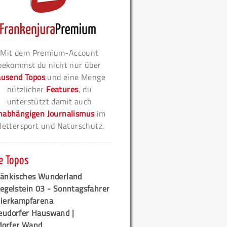
Mit dem Premium-Account
bekommst du nicht nur über
ausend Topos
und eine Menge
nützlicher
Features
, du
unterstützt damit auch
nabhängigen Journalismus
im
lettersport und Naturschutz.
e Topos
ränkisches Wunderland
egelstein 03 - Sonntagsfahrer
tierkampfarena
eudorfer Hauswand |
orfer Wand