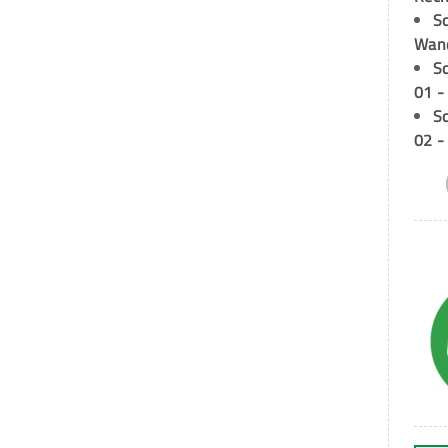
Sc
Wand
S
01 -
S
02 -