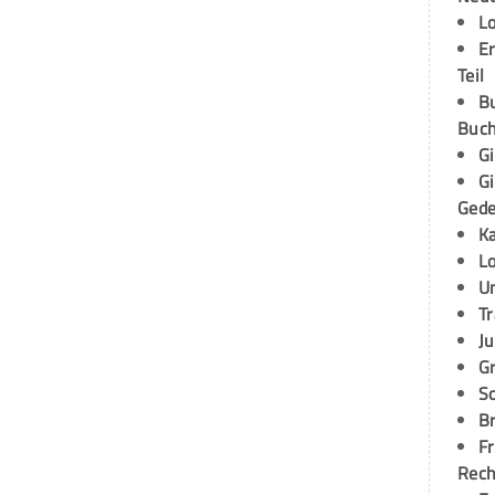
L
E
Teil
B
Buch
G
G
Ged
K
L
U
T
Ju
G
S
Br
Fr
Rec