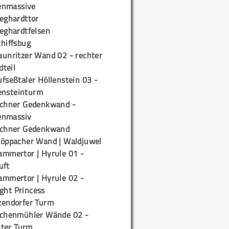
enmassive
ieghardttor
ieghardtfelsen
chiffsbug
aunritzer Wand 02 - rechter
teil
fseßtaler Höllenstein 03 -
ensteinturm
ichner Gedenkwand -
enmassiv
ichner Gedenkwand
töppacher Wand | Waldjuwel
ammertor | Hyrule 01 -
uft
ammertor | Hyrule 02 -
ight Princess
zendorfer Turm
ichenmühler Wände 02 -
ter Turm