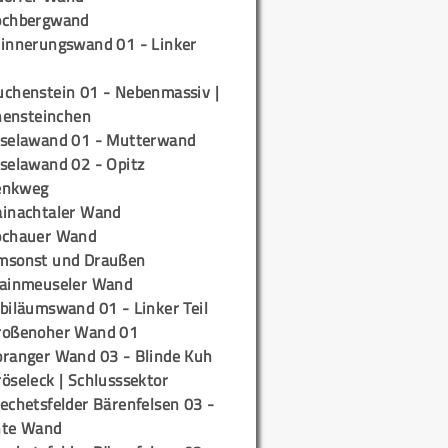
ochbergwand
rinnerungswand 01 - Linker
uchenstein 01 - Nebenmassiv |
ensteinchen
iselawand 01 - Mutterwand
iselawand 02 - Opitz
enkweg
ainachtaler Wand
ochauer Wand
msonst und Draußen
rainmeuseler Wand
biläumswand 01 - Linker Teil
roßenoher Wand 01
oranger Wand 03 - Blinde Kuh
öseleck | Schlusssektor
echetsfelder Bärenfelsen 03 -
hte Wand