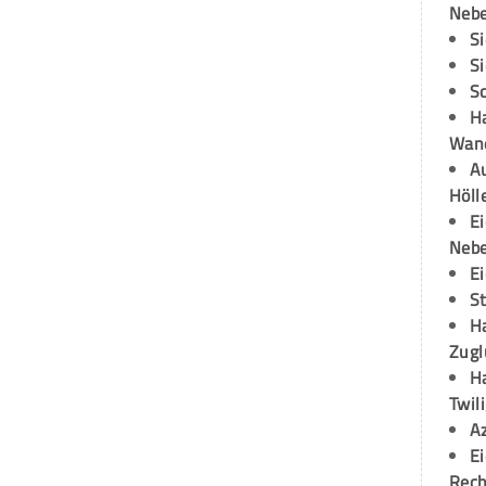
Neb
S
S
S
H
Wand
Au
Höll
E
Neb
E
S
H
Zugl
H
Twil
A
E
Rech