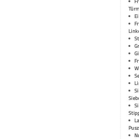
Fr
Tür
E
Fr
Link
S
G
G
Fr
W
S
L
S
Sieb
S
Stip
L
Pusz
N