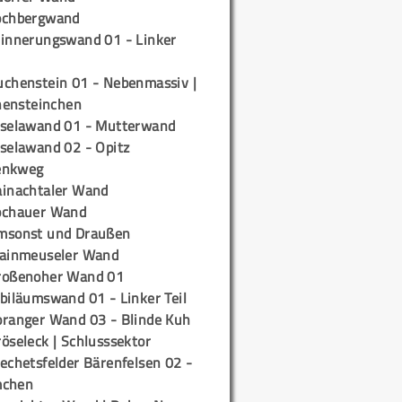
ochbergwand
rinnerungswand 01 - Linker
uchenstein 01 - Nebenmassiv |
ensteinchen
iselawand 01 - Mutterwand
iselawand 02 - Opitz
enkweg
ainachtaler Wand
ochauer Wand
msonst und Draußen
rainmeuseler Wand
roßenoher Wand 01
biläumswand 01 - Linker Teil
oranger Wand 03 - Blinde Kuh
öseleck | Schlusssektor
echetsfelder Bärenfelsen 02 -
mchen