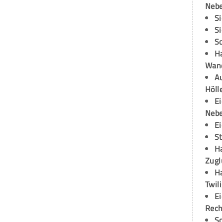
Neb
S
S
S
H
Wand
Au
Höll
E
Neb
E
S
H
Zugl
H
Twil
E
Rech
S