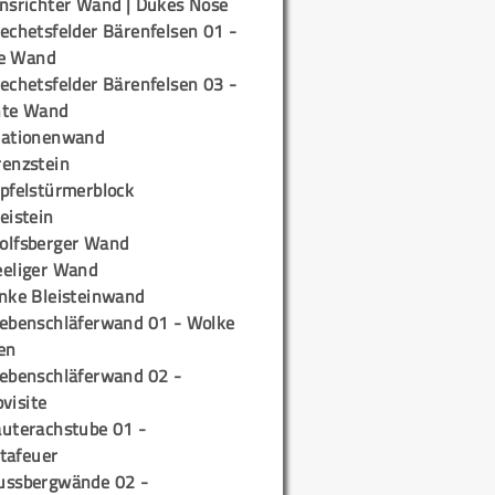
insrichter Wand | Dukes Nose
echetsfelder Bärenfelsen 01 -
e Wand
echetsfelder Bärenfelsen 03 -
hte Wand
tationenwand
renzstein
ipfelstürmerblock
eistein
olfsberger Wand
eeliger Wand
inke Bleisteinwand
iebenschläferwand 01 - Wolke
en
iebenschläferwand 02 -
pvisite
auterachstube 01 -
tafeuer
ussbergwände 02 -