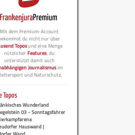
Mit dem Premium-Account
bekommst du nicht nur über
ausend Topos
und eine Menge
nützlicher
Features
, du
unterstützt damit auch
nabhängigen Journalismus
im
lettersport und Naturschutz.
e Topos
ränkisches Wunderland
egelstein 03 - Sonntagsfahrer
tierkampfarena
eudorfer Hauswand |
orfer Wand