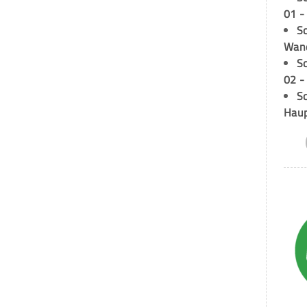
01 -
Sc
Wand
S
02 -
Sc
Hau