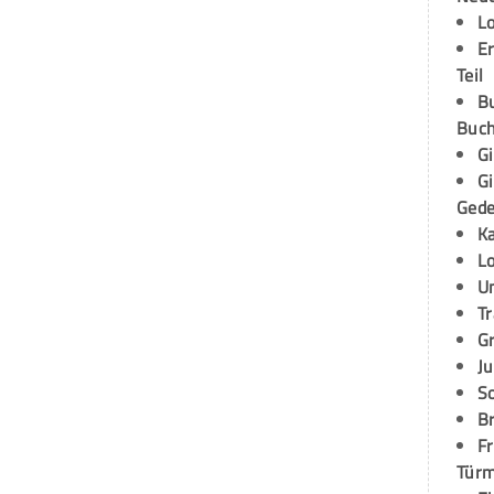
L
E
Teil
B
Buch
G
G
Ged
K
L
U
T
G
Ju
S
Br
Fr
Tür