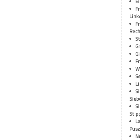
E
Fr
Link
Fr
Rec
S
G
G
Fr
W
S
L
S
Sieb
S
Stip
L
Pusz
N