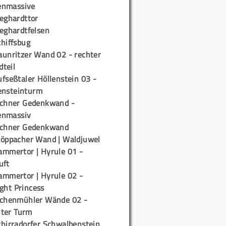
enmassive
ieghardttor
ieghardtfelsen
chiffsbug
aunritzer Wand 02 - rechter
teil
fseßtaler Höllenstein 03 -
ensteinturm
ichner Gedenkwand -
enmassiv
ichner Gedenkwand
töppacher Wand | Waldjuwel
ammertor | Hyrule 01 -
uft
ammertor | Hyrule 02 -
ight Princess
ichenmühler Wände 02 -
ter Turm
chirradorfer Schwalbenstein