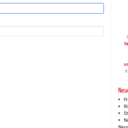
t
u
K
Neu
F
Ri
S
N
Neud